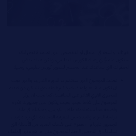
خبرتك الواسعة في المجال او التخصص الذي تقدمه لا تعني انك
ستكون متميزًا في إعداد الكورس التعليمي، ولكن هناك بعض
الخطوات التي تساعدك عند التحضير لتصوير كورس تعليمي، ومنها:
تحديد الموضوع الذي ستقدم به الدورة التدريبة والذي يجب
ان تكون ملمًا به ولديك خبرة كبيرة عنه حتى تتمكن من تقديم
المحتوى القوي القادر على المنافسة، كما يجب ان يركز
الموضوع على نقاط بعينها بحيث يتكون لدى جمهورك فكرة
واضحة عما سيتعلمونه داخل الكورس، ويمكنك في ذلك
دراسة السوق والمنافسين لمعرفة المجالات التي يزداد إقبال
الجمهور عليها وان تتطرح على نفسك العديد من الأسئلة التي
تساعدك في التحضير الجيد للموضوع مثل: ما هو مدى إلمامك