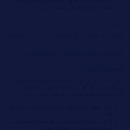
دمج العناصر التشويقية إلى المحتوى كالأسئلة والامثلة العملية
والقصص الجذابة التي تثير اهتمام الجمهور
اقرأ أيضًا:
الأخطاء الشائعة عند إنتاج البودكاست | تجنبها وابدأ باحتراف
كيف يمكن تجهيز المحتوى لتقديم الكورس
التعليمي الفعال؟
يشمل المحتوى كل ما يتم عرضه اثناء تصوير كورس تعليمي وغيره من
أنواع الكورسات سواء كانت نصوصًا أو صور توضيحية وكذلك شرائح
تقديمية ومقاطع فيديو، وينبغي لذلك بعض التحضيرات مثل:
إعداد المواد البصرية وتكون من مصادر موثوقة والمراجع ذات
الثقة
التأكد من جودة الصوت والصورة والإضاءة قبل تصوير كورس
تعليمي واختبار المعدات والتقنيات الحديثة