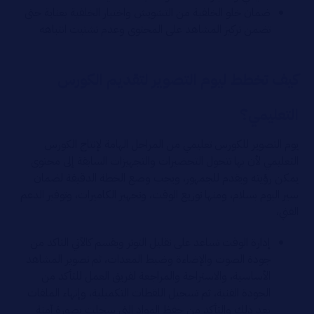
ضمان خلو الخلفية من التشويش واختيار الخلفية بعناية حتى
تضمن تركيز المشاهد على المحتوى وعدم تشتيت انتباهه
كيف تخطط ليوم التصوير لتقديم الكورس
التعليمي؟
يوم التصوير للكورس تعليمي من المراحل الهامة لإنتاج الكورس
التعليمي لأن بها تتحول التحضيرات والتجهيزات السابقة إلى محتوى
يمكن رؤيته ويقدم للجمهور، ويجب وضع الخطة الدقيقة لضمان
سير اليوم بسلام، ومنها توزيع الوقت، وتجهيز الكاميرات، وتوفير الدعم
الفني،
إدارة الوقت تساعد على تقليل التوتر ويقسم كالآتي التاكد من
جودة الصوت والإضاءة وضبط المعدات، ثم تصوير المشاهد
الأساسية، والاستراحة والمراجعة لفريق العمل للتأكد من
الجودة الفنية، ثم تسجيل اللقطات التكميلية، وإنهاء الملفات
بعد ذلك والتأكد من حفظ المواد التي سجلت بصورة آمنة