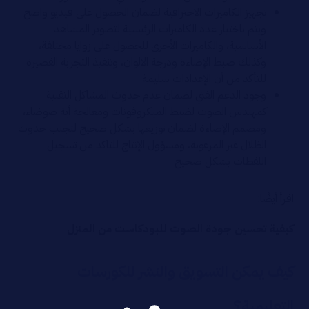
تجهيز الكاميرات الاحترافية لضمان الحصول على فيديو واضح
ويتم باختيار عدد الكاميرات الرئيسية لتصوير المشاهد
الأساسية، والكاميرات الأخرى للحصول على زوايا مختلفة،
وكذلك ضبط الإضاءة ودرجة الالوان، وتنفيذ التجربة القصيرة
للتأكد من أن الإعدادات سليمة
وجود الدعم الفني لضمان عدم حدوث المشاكل التقنية
كمهندس الصوت لضبط الميكروفونات ومعالجة أية ضوضاء،
ومصمم الإضاءة لضمان توزيعها بشكل صحيح لتجنب حدوث
الظلال غير المرغوبة، ومسؤول الإنتاج للتاكد من تسجيل
اللقطات بشكل صحيح
اقرأ أيضًا:
كيفية تحسين جودة الصوت للبودكاست من المنزل
كيف يمكن التسويق والنشر للكورسات
التعليمية؟