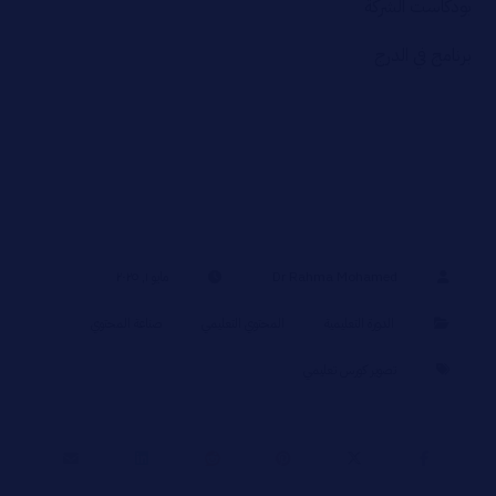
بودكاست الشركة
برنامج في الدرج
Dr Rahma Mohamed
مايو ١, ٢٠٢٥
الدورة التعليمية
المحتوي التعليمي
صناعة المحتوي
تصوير كورس تعليمي