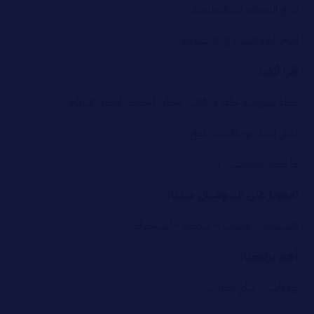
انتاج المحاضرات التعليمية
انتاج البودكاست في الاستوديو
اقرا أيضًا:
خطة تسويقية جاهزة: قالب مجاني لتحقيق أفضل النتائج
دليل انشاء بودكاست ناجح
ما معني بودكاست ؟
تابعونا على السوشيال ميديا:
فيسبوك
–
يوتيوب
–
تيكتوك
–
انستجرام
أهم برامجنا:
بودكاست شاي بحليب