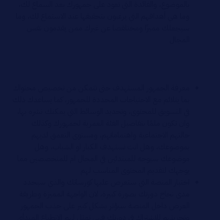
بالموضوع، والفائدة التي تعود على جمهورك بعد السماع لك،
وما هي أهدافهم التي يرغبون بتحقيقها عند الاستماع لك، وما
سيجعلك مميزًا ومختلفصا عن غيرك ممن يقدمون نفس
المجال
معرفة الجمهور المستهدف حتى تتمكن من تخصيص محتواك
بما يتلائم مع الاحتياجات المحددة للجمهور، كما يساعدك ذلك
في التسويق للمحتوى، وتحديد الوسائط التي يمكنك نشره بها،
وان تكون ملمًا بتفاصيل الفئة العمرية لجمهورك وكذلك
حالتهم الاجتماعية واهتماماتهم، ومستوى التعمق لديهم
بموضوعك، وهل انت تستهدف الكبار او الشباب، وهل
موضوعك سيوجه للمبتدئين في المجال ام للمتخصصين مما
يوجهك لتقديم المحتوى المناسب لهم
اختيار المنصة التي ستعرض عليها كورساتك والذي سيحدد
مدى نجاح دورتك بصورة كبيرة، لان الواجهة المميزة وطريقة
العرض داخل المنصة سيؤثر بشكل كبير على جذب الجمهور
وتجربتهم للاشتراك في دورتك فهي تمثل لهم الانطباع المبدأي