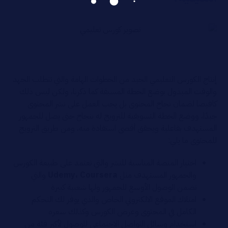
إنتاج الكورس التعليمي الجيد من الخطوات الهامة والتي تتطلب الجهد
والوقت المبذول بوضع الخطة المسبقة كما ذكرنا، ولكن ليس ذلك
كافيصا لضمان نجاح المحتوى بل يجب العمل على نشر المحتوى
جيدًا، ووضع الخطة التسويقية للترويج له بنجاح حتى يصل للجمهور
المستهدف بفاعلية ويحقق أقصى استفادة منه، ومن طريق الترويج
للمحتوى ما يلي:
اختيار المنصة المناسبة للنشر والتي تعتمد على طبيعة الكورس
والجمهور المستهدف مثل
Udemy، Coursera
والتي
تضمن الوصول الأوسع للجمهور ولها شعبية كبيرة
امتلاك الموقع الالكتروني الخاص والذي يوفر لك التحكم
الكامل في المحتوى وعرض الكورس وكذلك سعره
استخدام وسائل التواصل الاجتماعي للوصول لأكبر فئة من