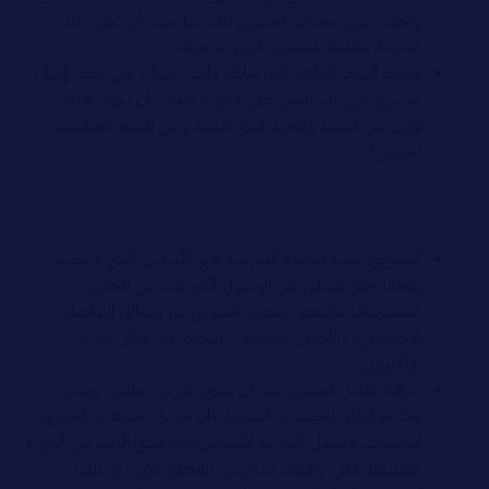
وتحدد مدى انجذاب الجمهور لك، كما يجب أن تكون تلك
المنصة ملائمة للمحتوى الذي ستعرضه
تحديد السعر الملائم لكورساتك والذي سيؤثر على مدى إقبال
الجمهور من المتعلمين على الدورة ويجب ان يكون هناك
توازن بين القيمة والجهد الذي تقدمه وبين السعر المناسب
لجمهورك
التسويق الجيد للدورة التدرييبة فهو الأساس الذي لا يجب
إهماله حتى تتمكن من الوصول لأكبر عدد من الجمهور
المستهدف فالبعض يفضل التسويق عبر وسائل التواصل
الاجتماعي، والأخرين يفضلون التسويق من خلال البريد
الإلكتروني
مراقبة تفاعل الجمهور بعد ان تصوير كورس تعليمي ونشره
وتقييم الاداء لتحسينه باستمرار كان معدل مشاهدة الجمهور
لمحتواك، ومعدل إكمالهم للكورس، وما مدى الرضا عن الدورة
التعليمية ككل، وهناك الكثير من المحاور التي تركز عليها