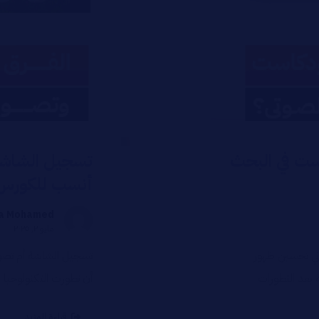
ست في البحث
تسجيل الشاشة أ
أنسب للكورس
a Mohamed
مايو ٢, ٢٠٢٥
تي تحسين ظهور
تسجيل الشاشة أم تصوي
 بعد التطورات
أن تطورت التكنولوجيا س
قراءة المزيد