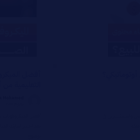
وتوماتيكي؟
أفضل الميكرو
التعليمية من
a Mohamed
مايو ٩, ٢٠٢٥
بين والمستشارين في
أفضل الميكروفونات ل
لة ...
يعد اختيار المايك ال
بوضوح ...