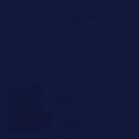
تواصل معنا :
٠١١٥٠٠٣٧٤٤١