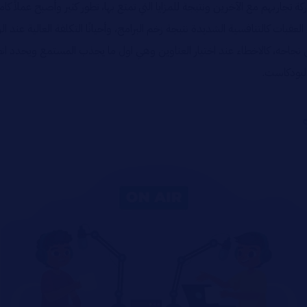
جاربهم مع الآخرين ونتيجة للمزايا التي تمتع بها، تطور كثير وأصبح عملاً كامل
بات كالتنافسية الشديدة نتبجة زخم البرامج، وأحيانًا التكلفة العالية عند الرغب
نجاحه، كالاخطاء عند اختيار العناوين وهي اول ما يجذب المستمع ويحدد انطب
لبودكاست.