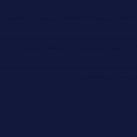
عرفة واضحة عن موضوع الحلقة والاستفادة التي سيحصل عليها المستمع عند متا
غير مقدم البودكاست فقط بل يجب الاهتمام بالوصول للجمهور وتقديم الفائدة 
حلقات مما يشتت الجمهور ويؤدي إلى عدم ظهور الحلقات في محركات البحث وذ
لمستمع بين الفهم والقراءة لذا يجب ان تكون العناوين مختصرة ما بين ٥ إلى ١٠ كلمات وأن تكون و
 مما يقلل من فاعلية العنوان
؟