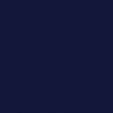
ورك، ومن أمثلة تلك الأخطاء ما يلي:
تماماته لأن من الخطأ الكبير البدء بالبودكاست مع عدم معرفة
ر من غرض
ة الجمهور وتجعلهم يكفوا عن الاستماع لبرنامجك
لضيوف ودراسة شخصياتهم والتحضير للمقابلات قبل البدء بها، كما