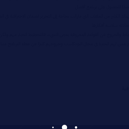
جيدًا للحصول على برنامج أفضل
فهناك الكثير من الملفات التي مازالت بحاجة إلى التحرير لضمان الاحترافية في ا
محادثة سلاسة أفكارها
اط والخروج عن القواعد المعروفة بعض الشيء، فالتخطيط الجيد مهم ولكن دون 
ممن لهم الخبرة في مجال البودكاست وخروجهم كثيرًا عن خطة البرنامج مما ي
فية