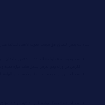
نقدم لك بعض النصائح حتى تتجنب حدوث الأخطاء الشائعة عند إن
عدم وجود الهدف الواضح للبرودكاست: فمن الطبع ان يتم تح
الغرض من ورائه وهو الغرض يشمل تعليم مهارة معينة ونقل 
عدم الحرص على جودة الصوت فالبودكاست من البرامج الصوت
عدم الاستعداد جيدًا للبرنامج فلم يعد الارتجال يفيد كثي