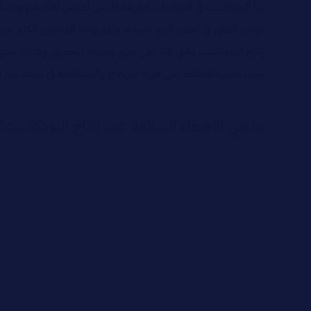
بدا البودكاست في الثمانينات كطريقة للناس لعرض أفكارهم ومشاركة ت
موكب التطور في العصر الذي نعيشه، ولقد واجه المحتوى الكثير من العق
إنتاج البودكاست والتي تؤثر على مدى وصوله للجمهور وكذلك مدى 
يجب تجنبها للحفاظ على هوية البرنامج والمساهمة في سرعة نشر ا
ما هي الأخطاء الشائعة عند إنتاج البودكاست؟