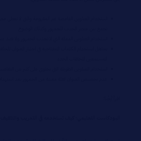
استخدام العناوين الغامضة غير المفهومة والتي لا تعطي م
تجمع بين عنصر الجذب للجمهور وكذلك الوضوح
استخدام العناوين المملة التي لا تجذب الجمهور ولا تفيد 
تجاهل استخدام الكلمات المفتاحية في اختيار العنوان لل
المستمعين للحلقات الجدد
استخدام العناوين الطويلة التي تحتوي على كثير من التفاصيل والتي تشتت ا
عدم تخصيص العنوان لفئة معينة من الجمهور بعد استهدافها
اقرأ أيضًا:
البودكاست التعليمي: كيف تستخدمه في التدريب والتثقيف