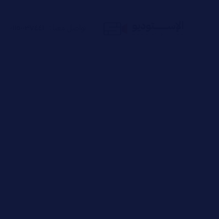
تواصل معنا :
٠١١٥٠٠٣٧٤٤١