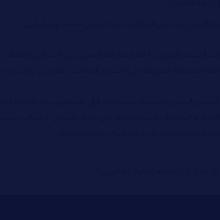
ج البودكاست
ئح التي تعزز من ظهور البودكاست وزيادة فرص نجاحه، ومنها ما يلي:
ت الجديدة والعروض الخاصة مما يحفز الجمهور على الاشتراك في الحلقات
لمقدمة مما يشجع جمهورهم على الاستماع للبودكاست كما يمكن الإعلان 
م المحتوى الحصرى واستخدام استطلاعات الرأي وتعليقاتهم سواء بالإيجاب او
الفيديو او المقتطفات الصوتية ونشرها هلى وسائل التواصل الاجتماعي، وتشج
ت المفتاحية بعناية عند اختيار العنوان والوصف للحلقات
 تقع في اخطاء تقليد الآخرين؟