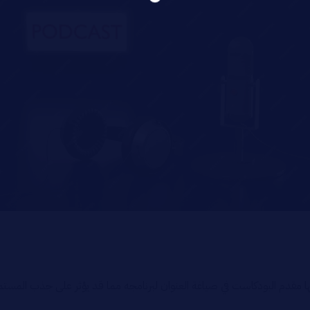
فيها مقدم البودكاست في صياغة العنوان لبرنامجه مما قد يؤثر على جذب الم