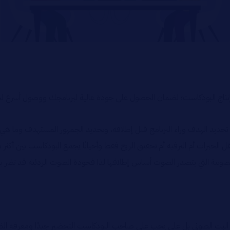
تاج البودكاست؛ لضمان الحصول على جودة عالية لبرنامجك ووصول أسرع لجمه
ديد الهدف وراء البرنامج قبل إطلاقه، وتحديد الجمهور المستهدف وما هي اه
الخبرات أم الترفيه أم تحقيق الربح فقط وأحيانًا يجمع البودكاست بين أكث
ية التي يتصدر الصوت أساس إطلاقها لذا فجودة الصوت الردئية قد تضر بثق
رًا في البث الصوتي بل على يجب على صاحب البودكاست التحضير جيدًا ومعرفة ا