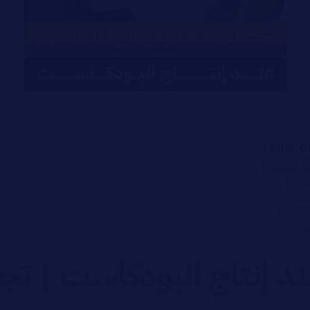
Table o
دأ باحتراف
است؟
كاست
كاست
رين؟
د إنتاج البودكاست | تجن