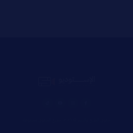
حقوق الطبع والنشر © ٢٠٢٦، جميع الحقوق محفوظة