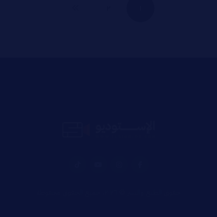
٢
١
حقوق الطبع والنشر © ٢٠٢٦، جميع الحقوق محفوظة