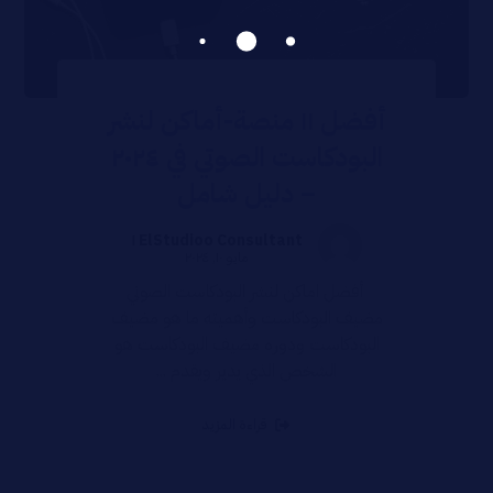
أفضل ١١ منصة-أماكن لنشر
البودكاست الصوتي في ٢٠٢٤
– دليل شامل
ElStudioo Consultant ١
مايو ١٠, ٢٠٢٤
أفضل اماكن لنشر البودكاست الصوتي
مضيف البودكاست وأهميته ما هو مضيف
البودكاست ودوره مضيف البودكاست هو
الشخص الذي يدير ويقدم ...
قراءة المزيد