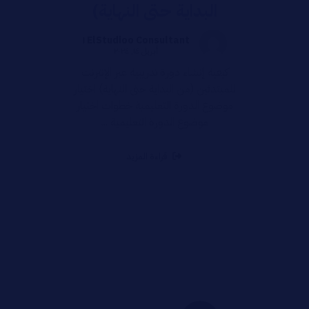
البداية حتى النهاية)
ElStudioo Consultant ١
أبريل ١٤, ٢٠٢٤
كيفية إنشاء دورة تدريبية عبر الإنترنت
للمبتدئين (من البداية حتى النهاية) اختيار
موضوع الدورة التعليمية خطوات اختيار
موضوع الدورة التعليمية ...
قراءة المزيد