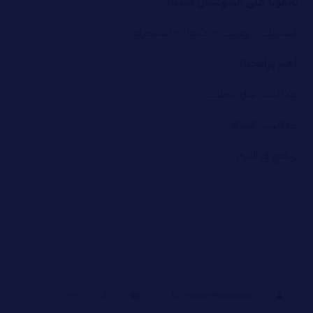
تابعونا على السوشيال ميديا:
فيسبوك
–
يوتيوب
–
تيكتوك
–
انستجرام
أهم برامجنا:
بودكاست شاي بحليب
بودكاست الشركة
برنامج في الدرج
Dr Rahma Mohamed
أبريل ٦, ٢٠٢٥