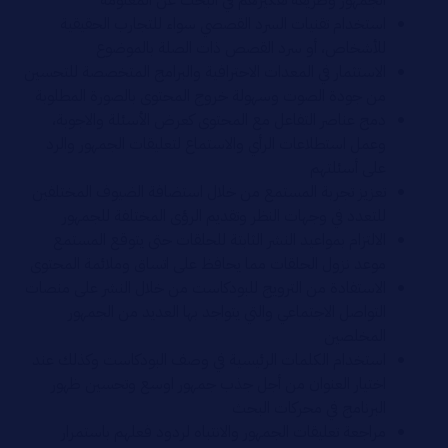
الجمهور وطريقة تفكيرهم في البحث عن المعلومة
استخدام تقنيات السرد القصصي سواء للتجارب الحقيقية
للأشخاص، أو سرد القصص ذات الصلة بالموضوع
الاستثمار في المعدات الاحترافية والبرامج المتخصصة للتحسين
من جودة الصوت وسهولة خروج المحتوى بالصورة المطلوبة
دمج عناصر التفاعل مع المحتوى كعرض الأسئلة والاجوبة،
وعمل استطلاعات الرأي والاستماع لتعليقات الجمهور والرد
على أسئلتهم
تعزيز تجربة المستمع من خلال استضافة الضيوف المختلفين
للتعدد في وجهات النظر وتقديم الرؤى المختلفة للجمهور
الالتزام بمواعيد النشر الثابتة للحلقات حتى يتوقع المستمع
موعد نزول الحلقات مما يحافظ على اتساق وملائمة المحتوى
الاستفادة من الترويج للبودكاست من خلال النشر على منصات
التواصل الاجتماعي والتي يتواجد بها العديد من الجمهور
المخلصين
استخدام الكلمات الرئيسية في وصف البودكاست وكذلك عند
اختيار العنوان من أجل جذب جمهور اوسع وتحسين ظهور
البرنامج في محركات البحث
مراجعة تعليقات الجمهور والانتباه لردود فعلهم باستمرار