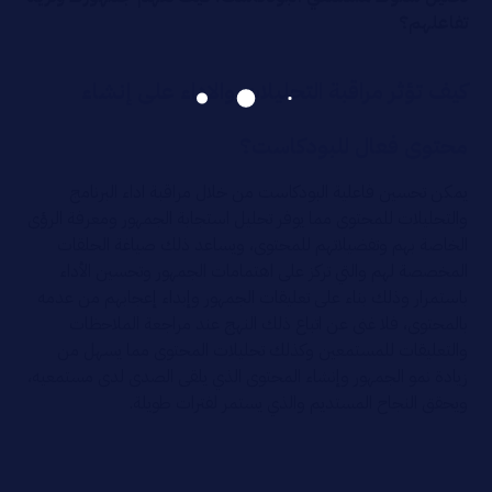
تفاعلهم؟
كيف تؤثر مراقبة التحليلات والاداء على إنشاء
محتوى فعال للبودكاست؟
يمكن تحسين فاعلية البودكاست من خلال مراقبة اداء البرنامج
والتحليلات للمحتوى مما يوفر تحليل استجابة الجمهور ومعرفة الرؤى
الخاصة بهم وتفضيلاتهم للمحتوى، ويساعد ذلك صياغة الحلقات
المخصصة لهم والتي تركز على اهتمامات الجمهور وتحسين الأداء
باستمرار وذلك بناء على تعليقات الجمهور وإبداء إعجابهم من عدمه
بالمحتوى، فلا غنى عن اتباع ذلك النهج عند مراجعة الملاحظات
والتعليقات للمستمعين وكذلك تحليلات المحتوى مما يسهل من
زيادة نمو الجمهور وإنشاء المحتوى الذي يلقى الصدى لدى مستمعيه،
ويحقق النجاح المستديم والذي يستمر لفترات طويلة.