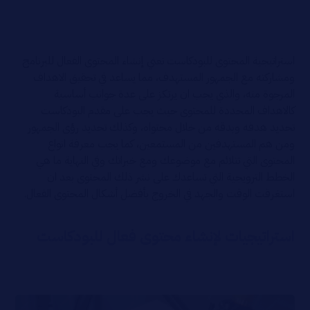
استراتيجية المحتوى للبودكاست تعني إنشاء المحتوى الفعال للبرنامج
ومشاركته مع الجمهور المستهدف، مما يساعد في تحقيق الاهداف
المرجوة منه، والذي يجب ان يرتكز على عدة جوانب أساسية
كالاهداف المحددة للمحتوى حيث يجب على مقدم البودكاست
تحديد هدفه وبدقه من خلال محتواه، وكذلك تحديد رؤى الجمهور
ومن هم المستهدفين من المستمعين، كما يجب معرفة انواع
المحتوى التي تتلائم مع موضوعك ومع خبراتك وفي النهاية ما هي
الخطط الترويجية التي تساعدك على نشر ذلك المحتوى بعد ان
استغرقت الوقت والجهد في الخروج بأفضل أشكال المحتوى الفعال.
استراتيجيات لإنشاء محتوى فعال للبودكاست