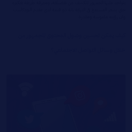
يتواجد عليها الجمهور للكشف عن تفضيلاته، ومعرفة طريقة تفكيره
حتى يشعر المستمع في النهاية بانه ذو قيمة لدى مقدم البودكاست
وان رؤيته ملموسة ومقدرة.
كيف يمكن تحسين وصول المحتوى للجمهور من
خلال وسائل التواصل
الاجتماعي؟