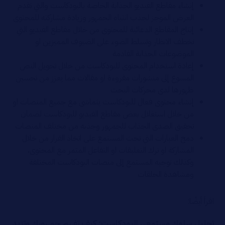
إنشاء مقاطع الفيديو الجذابة الخاصة بالبودكاست والتي تقدم
العرض الموجز لجذب انتباه الجمهور وزيادة مشاركته للمحتوى
إنتاج المقاطع الدعائية للمحتوى من خلال مقاطع الفيديو التي
تخطف الانظار وتسلط الضوء على الضيوف المميزين او
الموضوعات الجذابة القادمة
إعادة استخدام المحتوى للبودكاست من خلال تحويل النص
المسوع إلى منشورات مقروءة او مقالات مما يعزز من تحسين
ظهورها لدى محركات البحث
إنشاء محتوى فعال للبودكاست يتماشى مع جميع المنصات او
من خلال استغلال بعض مقاطع الفيديو للبودكاست لضمان
تحقيق الصدى الجذاب للجمهور وجذبه من مختلف المنصات
دمج العبارات التي تحث المستمع على اتخاذ القرار من خلال
المشاركة او ترك التعليقات او التفاعل المثمر مع المحتوى،
وكذلك توجيه المستمع إلى منصات البودكاست المختلفة
ومشاهدة الحلقات
اقرأ أيضًا:
تحليل سلوك مستمعي البودكاست: كيف تفهم جمهورك وتزيد