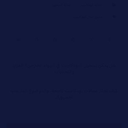
صناعة البودكاست
صناعة المحتوي
محتوى فعال للبودكاست
سابق
هل يمكن تسجيل البودكاست في الهواء الخارجي؟ المزايا
والتحديات
التالي
كيف تختار مجالات بودكاست ناجحة، والموضوع المناسب
لجمهورك