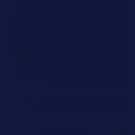
البودكاست كغيره من الوسائل الإعلام الرقمية التي يجب الانتباه إلى
عدة جوانب عند التفكير في إنشائه وخروجه للجمهور، فليس معنى
انك تصنع برنامجًا جيدًا من البودكاست من ناحية الجودة في الصوت
واختيار المكان الملائم وكذلك المعدات الاحترافية فتكون بذلك قد
أدركت تحقيق النجاح والوصول لقاعدة الجمهور المستهدفة التي تود
الوصول إليها وأن برنامجك سيلقى الصدى لديهم، فهناك جانب هام لا
يجب الغفلة عنه وهو إنشاء محتوى فعال للبودكاست يستطيع أن
يلهم الجمهور، ويقدم القيمة الحقيقة لهم من خلال اكتساب المعرفة
الجديدة أو تعلم مهارة بعينها، او حتى نقل الخبرات الحقيقية من
مقدمي البودكاست ممن هم خبراء كل في مجاله، ولكن ما هي
الاستراتيجيات الفعالة التي يجب الانتباه لها عند إنشاء المحتوى
للبودكاست؟ هذا ما سنتعرف عليه في المقال.
ماذا تعني استراتيجة محتوى البودكاست؟