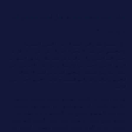
لماذا يجب معرفة الجمهور قبل اختيار محتوى فعال
للبودكاست؟
حتى يستطيع مقدم البودكاست أن يصل للجمهور المستهدف
والمخصص الذي يقدم له محتواه لابد وان يكون على دراية بكل ما
يخص ذلك الجمهور وان يعرف ما هي اهتماماته، وما هي المعلومات
التي يود الجمهور البحث عنها والتوعية بها حتى يقدم له المحتوى الذي
يتلائم معه ومع تفضيلاته، ولتحقيق المزيد من المشاركة الفعالة
للجمهور وكذلك ولائه والنمو المستديم لقاعدة الجمهور الجدد بمرور
الوقت،
كما يجب البحث عن التركيبة السكانية للجمهور، ومعرفة اعماراهم،
والأنشطة والهوايات التي تستهواهم من اجل معرفة قوية بالجمهور
وبناء البنية الأساسية لمحتوى فعال للبودكاست يتردد صداه لدى
الجمهور بعمق، ويمكن استخدام ادوات تحليل الجمهور المستهدف
والتعرف عليه وكذلك استكشاف المنتديات وصفحات التواصل التي