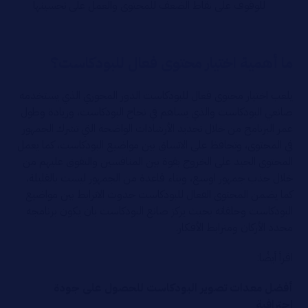
للوقوف على نقاط الضعف للمحتوى والعمل على تحسينها
ما أهمية اختيار محتوى فعال للبودكاست؟
يلعب اختيار محتوى فعال للبودكاست الدور المحوري الذي يستخدمه
صانعي البودكاست والذي يساهم في نجاح البودكاست، وزيادة وطول
عمر البرنامج من خلال تحديد الأرشادات الواضحة التي تشرك الجمهور
في المحتوى، وتحافظ على الاتساق بين مواضيع البودكاست، كما يعمل
المحتوى الجيد على الخروج بقوة بين المنافسين والتفوق عليهم من
خلال جذب جمهور اوسع، وبناء قاعدة من الجمهور ليست بالقليلة،
كما يضمن المحتوى الفعال للبودكاست حدوث الاترابط بين مواضيع
البودكاست وحلقاته بحيث يركز صانع البودكاست بان يكون برنامجه
محدد الأركان ومترابط الأفكار.
اقرأ أيضُا:
أفضل معدات تصوير البودكاست للحصول على جودة
احترافية