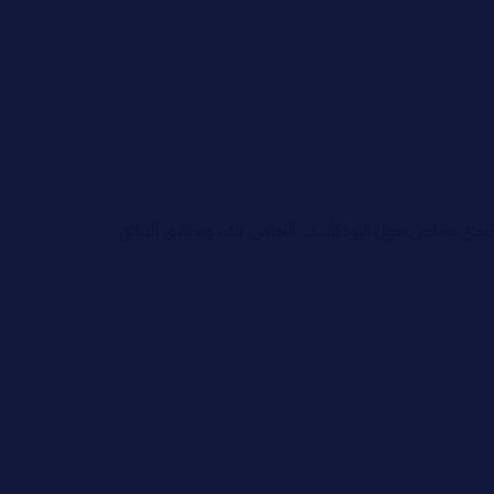
ء مجتمع مخلص حول البودكاست الخاص بك، وتحقيق النتائج