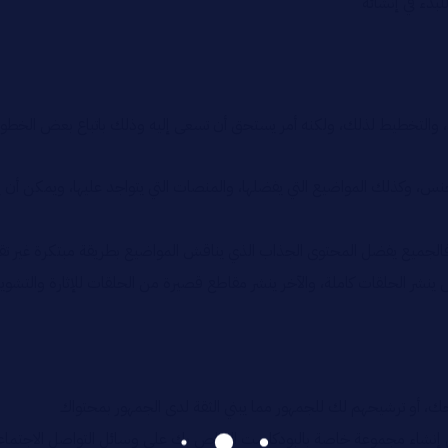
لبدء في إنشائه
لتخطيط لذلك، ولكنه أمر يستحق أن تسعى إليه وذلك باتباع بعض الخطوا
نس، وكذلك المواضيع التي يفضلها، والمنصات التي يتواجد عليها، ويمكن أن
لل فالجميع يفضل المحتوى الجذاب الذي يناقش المواضيع بطريقة مبتكرة غير تق
نشر الحلقات كاملة، والآخر ينشر مقاطع قصيرة من الحلقات للإثارة والتشويق
ك، أو ترشيحهم لك للجمهور مما يبني الثقة لدى الجمهور بمحتواك
اء مجموعة خاصة بالبودكاست الخاص بك على وسائل التواصل الاجتماعي، وا