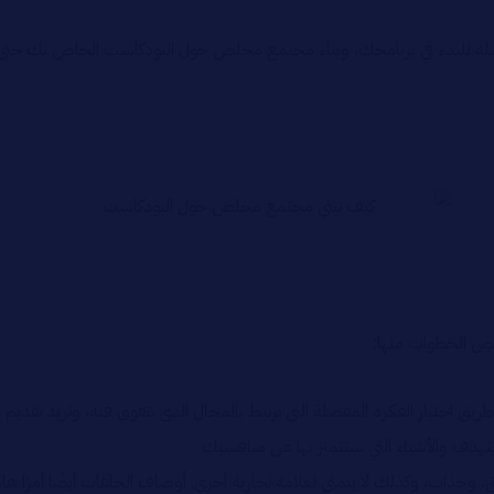
 تفضله للبدء في برنامجك، وبناء مجتمع مخلص حول البودكاست الخاص بك حتى
عض الخطوات منها:
ق اختيار الفكرة المفضلة التي ترتبط بالمجال الذي تتفوق فيه، وتريد تقدي
ستهدف والأشياء التي ستتميز بها عن منافسيك
ذاب، وكذلك لا ينمتي لعلامة تجارية أخرى. أوصاف الحلقات أيضًا أمرًا هام