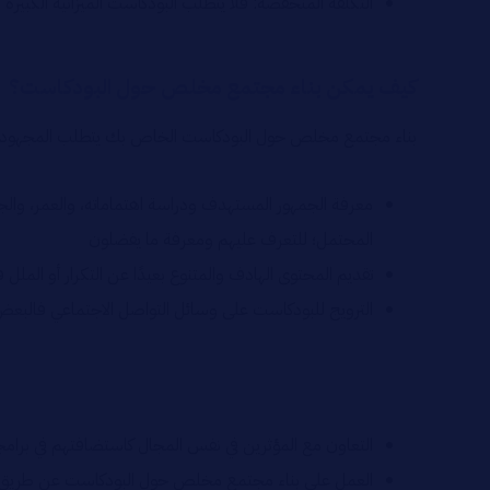
التكلفة المنخفضة: فلا يتطلب البودكاست الميزانية الكبيرة ل
كيف يمكن بناء مجتمع مخلص حول البودكاست؟
بناء مجتمع مخلص حول البودكاست الخاص بك يتطلب المجهود، وا
معرفة الجمهور المستهدف ودراسة اهتماماته، والعمر، والج
المحتمل؛ للتعرف عليهم ومعرفة ما يفضلون
تقديم المحتوى الهادف والمتنوع بعيدًا عن التكرار أو الم
الترويج للبودكاست على وسائل التواصل الاجتماعي فالبعض ي
التعاون مع المؤثرين في نفس المجال كاستضافتهم في برامج
العمل على بناء مجتمع مخلص حول البودكاست عن طريق إنش