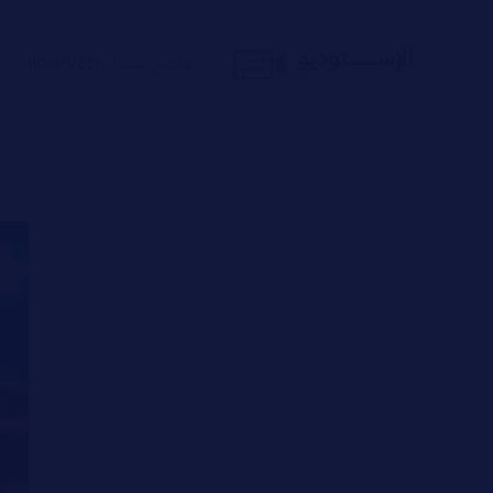
تواصل معنا :
٠١١٥٠٠٣٧٤٤١