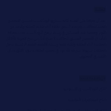
الخاتمة:
بعد أن تعرفنا على أهمية كتابة سيناريو البودكاست المسبق للتحضير
الجيد للحلقات، ولزيادة الشعور بالثقة أثناء تقديم الحلقة والبعد عن
التوتر وحاصة عند المبتدئين في إنشاء برامج البودكاست. يجب معرفة
أيضًا ان التحضير المسبق للحلقات لا يمنع أبدًا من منح الحرية للأفكار
الجديدة أثناء الحلقة ولكنه فقط وسيلة لالتقاط النقاط الرئيسية داخل
الحلقات لسهولة سيرها. فلا تترد في تحضير الحلقات دون القلق بشأن
التقيد في المحتوى.
من أهم ما نقدمه:
انتاج البودكاست في الاستوديو
انتاج المحاضرات التعليمية
انتاج الفيديوهات الصغيرة للسوشيال ميديا ريلز Reels