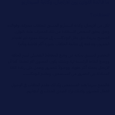
ما فائدة التوازن بين الارتجال، وكتابة السيناريو
للحلقات؟
لكل من الارتجال، وكتابة السيناريو المسبق للحلقات مميزاته، وفوائده
وحتى يحقق الشخص الاستفادة من تلك المميزات عليه بالتوازن
الصحيح بينهما؛ حتى ينقل البودكاست إلى مرحلة مميزة تثير اهتمام
الجمهور، وتدفعه إلى متابعة الحلقات بصورة أكثر فاعلية وتأثيرًا.
التحضير المسبق يمكنه من وضع المخطط التفصيلي لسير الحلقة
ووضع النقاط الرئيسية لها، وبذلك يكون المحتوى اكثر تنظيمًا. كما أن
الارتجال يجعله أكثر عفوية، ووصولاً للجمهور ويعمل على زيادة الثقة
المتبادلة بين الجمهور من المستمعين، ومقدم البودكاست
فالجمع بينهما يفيد المستمعين وكذلك مقدم الحلقات في الوصول
الفعال للجمهور، وكذلك ترك الصدى الجذاب في أذهانهم.