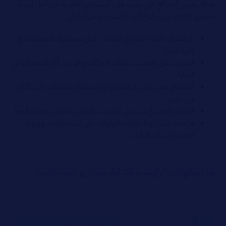
هناك بعض النصائح التي يجب على المبتدئين اتباعها؛ من أجل إنشاء
محتوى هادف من برامج البودكاست ، ومنها ما يلي:
الاهتمام بكتابة سيناريو الحلقات قبل تسجيلها؛ للمساعدة في
إدارة الحوار
التدريب على التحدث بسلاسة وذكاء وهو من أكبر التحديات في
البداية
الاهتمام بعدم تكرار الكلمات، أو استخدام الكلمات ذات الأكثر
من معنى
التحكم الجيد في مستوى الصوت، وأسلوب الكلام ونغمة الحوار
مراجعة سيناريو الحلقات للوقوف على الملاحظات، ووضع
الاختصارات النهائية له
ما المكونات الرئيسية لكتابة سيناريو البودكاست