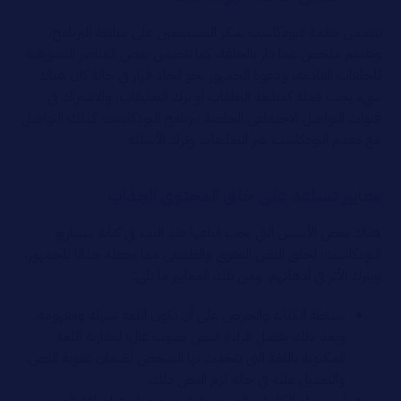
تتضمن خاتمة البودكاست شكر المستمعين على متابعة البرنامج،
وتقديم ملخص عما دار بالحلقة، كما تتضمن بعض العناصر التشويقية
للحلقات القادمة، ودعوة الجمهور نحو اتخاذ قرار في حالة كان هناك
شيء يجب فعله كمتابعة الحلقات أو ترك التعليقات، والاشتراك في
قنوات التواصل الاجتماعي الخاصة ببرنامج البودكاست. كذلك التواصل
مع مقدم البودكاست عبر التعليقات وترك الأسئلة.
معايير تساعد على خلق المحتوى الجذاب
هناك بعض الأسس التي يجب اتباعها عند البدء في كتابة سيناريو
البودكاست؛ لخلق النص العفوي والطبيعي مما يجعله جذابًا للجمهور،
ويترك الأثر في أذهانهم، ومن تلك المعايير ما يلي:
بساطة الكتابة والحرص على أن تكون اللغة سهلة ومفهومة،
وبعد ذلك يفضل قراءة النص بصوت عالٍ؛ لمقارنة اللغة
المكتوبة باللغة التي يتحدث بها الشخص لضمان عفوية النص،
والتعديل عليه في حالة لزم النص ذلك.