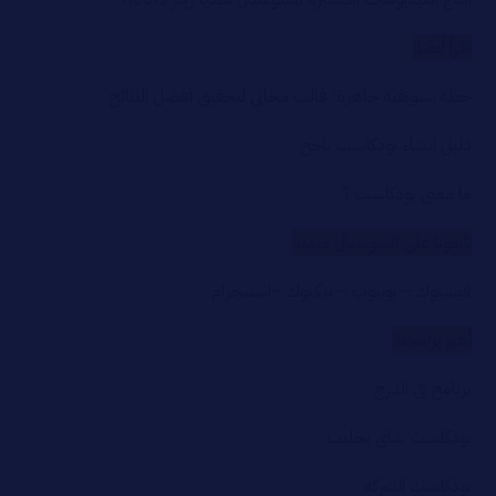
اقرأ أيضًا:
خطة تسويقية جاهزة: قالب مجاني لتحقيق أفضل النتائج
دليل انشاء بودكاست ناجح
ما معني بودكاست ؟
تابعونا على السوشيال ميديا:
فيسبوك
–
يوتيوب
–
تيكتوك
–
انستجرام
أهم برامجنا:
برنامج في الدرج
بودكاست شاي بحليب
بودكاست الشركة