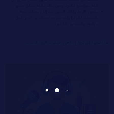
نقاط المواضيع الكبيرة، وتجهيز تلك النقاط بشكل مسبق
الشعور بالراحة والثقة بالنفس عند إدارة الحلقة؛ نتيجة
للاستعداد التام لها والتحضير مما يخفف من التوتر داخل
البرنامج، والتسجيل بثقة كبيرة
ما أهمية الارتجال داخل حلقات البودكاست