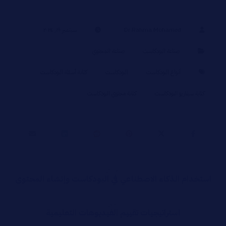
Dr Rahma Mohamed
سبتمبر ١٩, ٢٠٢٤
صناعة البودكاست
صناعة المحتوي
أنواع البودكاست
البودكاست
كتابة أسئلة البودكاست
كتابة سيناريو البودكاست
كتابة محتوي البودكاست
سابق
استخدام الذكاء الاصطناعي في البودكاست وإنشاء المحتوى
التالي
استراتيجيات تقييم الفيديوهات التعليمية