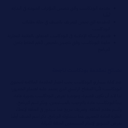
مقدمة البودكاست والتي تتضمن المؤثرات الصوتية في البداية
أيضًا
المقدمة التي تخص التعريف بالضيف في حالة مقابلات
البودكاست
تقديم الرسالة الإعلانية في البودكاست المتعلق بالعلامة التجارية
خاتمة البودكاست والتي تتضمن تلخيص لأهم النقاط داخل
البرنامج
نصائح لمقدمة بودكاست ناجحة
عند كتابة سيناريو البودكاست يجب اختيار المقدمة الملائمة لمحتوى
البودكاست؛ لأنها المفتاح الرئيسي الذي يعتمد عليه اهتمام الجمهور؛
لذا لابد أن تكون قصيرة، وموجزة لعرض البودكاست بصورة عامة.
يبدأ البودكاست عادة بالترحيب بالمستمعين، وذكر اسم البرنامج،
واسم مقدم الحلقة، وتعريف سريع عما سيدور في الحلقة لإعطاء
النظرة العامة للجمهور عما سيتناوله البرنامج. ذكر اسم الضيف أيضًا
بغرض التشويق لإتمام المستمعين الحلقة للنهاية.