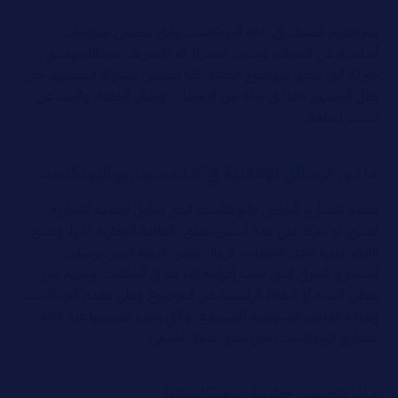
يتم تقديم الضيف في بداية البودكاست والتي تتضمن معلومات
أساسية عن الضيف، وسبب اختيارك له كالتعريف بمجاله، ومدى
خبراته التي تتعلق بموضوع الحلقة، كما يتضمن مشاركة قصصهم حتى
يظل الجمهور دائمًا في حالة من الانجذاب لإكمال الحلقة، والبعد عن
تشتت انتباهه.
ما دور الرسائل الإعلانية في كتابة سيناريو البودكاست
يعتمد السناريو الخاص بالبودكاست الذي يتناول العلامة التجارية
لمنتج، أو شركة على عدة أسس تتعلق بالعلامة التجارية ذاتها، ومدى
التركيز عليها داهل الحلقات، فهناك بعض الرعاة الذين يرسلون
السيناريو الحرفي الذي يجب إدراجه كما هو في الحلقات، ومنهم من
يعطي النبذة أو النقاط الرئيسية عن الموضوع وعلى مقدم البودكاست
إضافة العناصر التشويقية للمستمع، والتي يجب تضمينها عند كتابة
سيناريو البودكاست؛ حتى تبدو بشكل طبيعي.
ماذا تتضمن خاتمة البودكاست؟