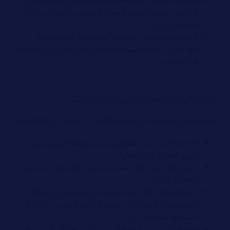
استخدام الكلمات الصحيحة في موضعها مع إضافة الصوت
المناسب لرسم المشهد الممتع للجمهور، ولسهولة وصول
المعلومة إليهم
الاستخدام المناسب لعلامات الوقف عند كتابة سيناريو
البودكاست، وذلك لاستخدام الصوت بطريقة مريحة وطبيعية
أثناء التسجيل
ما هي فوائد كتابة سيناريو للبودكاست؟
كتابة السيناريو للبودكاست والتحضير الجيد له العديد من الفوائد منها:
التحكم الجيد بسير الحلقة وإنهائها بالطريقة التي تريد عن
طريق التحكم ف تفاصيلها
احترام وقت كل حلقة المحدد لها من خلال وجود السيناريو
المخطط مسبقًا
سهولة تحديد كافة النقاط الهامة التي ستتناولها في الحلقات،
وعدم نسيان أي منها عند طريق التطرق السلس لها بكتابة
السيناريو المتضمن لها
الحفاظ على سلاسة الحلقات عند طريق الانتقال السهل بين