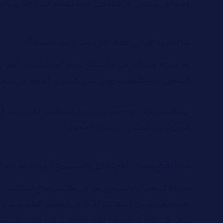
وفيما يلي سنتناول كل نقطة على حدة، لتحديد أنسب الطرق وأفضل
ما أهمية قياس عدد التنزيلات للبودكاست؟
يعد معرفة عدد التنزيلات والاستماع لبرامج البودكاست من أهم 
الشخص بتنزيل الحلقات، ولكن ليس بالضروري الضغط على تشغيلها و
لهذا السبب فإنه لا يعد عدد مرات تنزيل البودكاست مؤشرًا يشير إ
الجمهور، وما يفضلون من أشكال المحتوى.
ماذا يعني معدل الاحتفاظ بالمستمع؟ وما أهميته؟
احتفاظ الشخص بالمستمعين يعد من مقاييس نجاح البودكاست الهام
اهتمامهم، ويودون مشاهدات المزيد من الحلقات. كما يشير عدم الاح
ينبغي على الفرد التوقف عن إنشاء برامجه بل عليه العمل على تحس