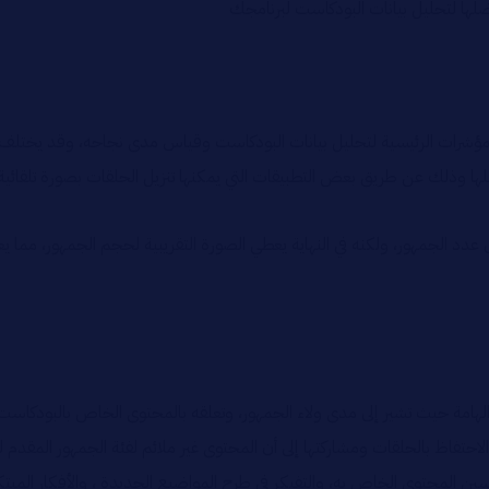
ها لتحليل بيانات البودكاست لبرنامجك
المؤشرات الرئيسية لتحليل بيانات البودكاست وقياس مدى نجاحه، وقد يختلف
ذلك عن طريق بعض التطبيقات التي يمكنها تنزيل الحلقات بصورة تلقائية بن
لى عدد الجمهور، ولكنه في النهاية يعطي الصورة التقريبية لحجم الجمهور، مما
ة حيث تشير إلى مدى ولاء الجمهور، وتعلقه بالمحتوى الخاص بالبودكاست، و
تفاظ بالحلقات ومشاركتها إلى أن المحتوى غير ملائم لفئة الجمهور المقدم له
ين المحتوى الخاص به، والتفيكر في طرح المواضيع الجديدة ، والأفكار المبتك