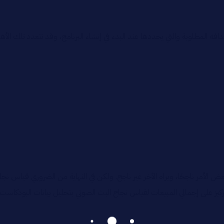
 المطلوبة والتي يحددها عند البدء في إنشاء البرنامج، وقد تتعدد تلك الأ
عض الأمر ناجحًا، ويراه الآخر غير ناجح. ولكن في النهاية من الضروري قياس
تركيز على إجمالي المبيعات لقياس نجاح البث الصوتي بتحليل بيانات البودكاس