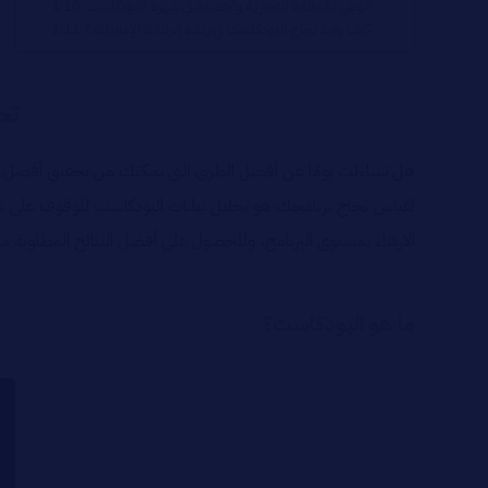
الوعي بالعلامة التجارية وأهميته في شهرة البودكاست
كيف يفيد نجاح البودكاست في زيادة إيرادات الإعلانات؟
تح
هل تساءلت يومًا عن أفضل الطرق التي تمكنك من تحقيق أفضل الن
لقياس نجاح برنامجك هو تحليل بيانات البودكاست للوقوف على نق
الارتقاء بمستوى البرنامج، وللحصول على أفضل النتائج المطلوبة
ما هو البودكاست؟