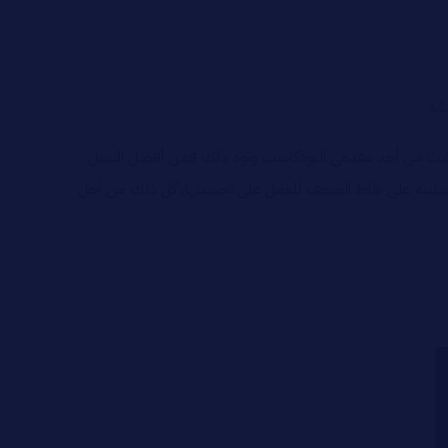
ك
ذا كنت من أحد مقدمي البودكاست وتود ذلك فمن أفضل السبل
السلبية على نقاط الضعف للعمل على تحسينها، كل ذلك من اجل