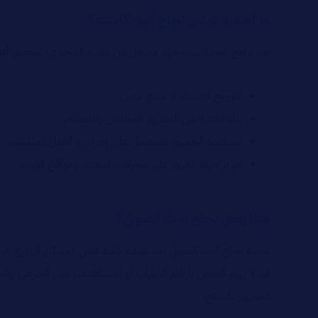
ما أهمية قياس نجاح البودكاست؟
تعد برامج البودكاست جهد مبذول من مقدم المحتوى؛ لتحقيق أهدافه
الترويج لخدمة، او منتج معين
بناء قاعدة من الجمهور المخلص والمستمر
مساعدة الجمهور المحتمل على إجراء رد الفعل المناسب
تعزيز حركة المرور على محركات البحث، ومواقع الويب
ماذا يعني نجاح البث الصوتي؟
عملية نجاح البث الصوتي تعد عملية ذاتية فمن الممكن أن يرى الب
قد لا يهتم البعض بأرقام الزيارات أو المشاهدات بقدر الحرص وال
الجمهور بالمنتج.