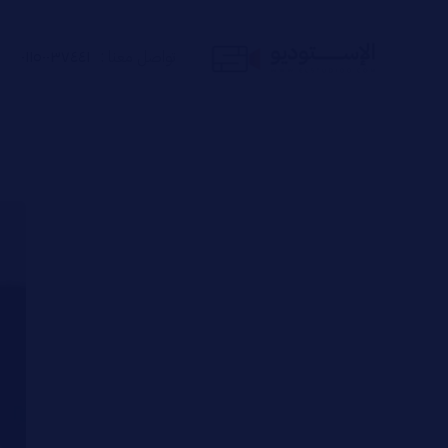
تواصل معنا :
٠١١٥٠٠٣٧٤٤١