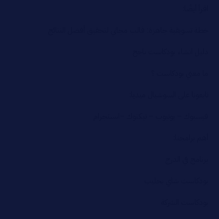
اقرأ أيضًا:
خطة تسويقية جاهزة: قالب مجاني لتحقيق أفضل النتائج
دليل انشاء بودكاست ناجح
ما معني بودكاست ؟
تابعونا على السوشيال ميديا:
فيسبوك
–
يوتيوب
–
تيكتوك
–
انستجرام
أهم برامجنا:
برنامج في الدرج
بودكاست شاي بحليب
بودكاست الشركة