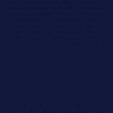
واضح على الشركات، والأشخاص ممن يقدوم المنتجات، أو الخدمات
للأفراد، حيث يمكن للبودكاست أن يكون وسيلة من الوسائل الفعالة
التي يستخدمها الشركات لبناء العلاقة القوية بين الجمهور المستهدف
من المستهلكين او العملاء الحاليين، وذلك من خلال تقديم كل
المعلومات التي يبحثون عنها وتقديم المحتوى المفيد والاستماع له
من خلال ملفات صوتية سهلة الانتشار، والترويج، في هذا المقال
سنتعرف على طرق تحسين تجربة العملاء في السعودية من خلال
ملفات البودكاست، وكيف يمكن الاستفادة من تلك الملفات في
الوصول لأكبر عدد من الجمهور؟
كيف بدأ البودكاست في السعودية؟
اتجه العديد من سكان السعودية، من بينهم الأطفال، وربات البيوت
إلى الاهتمام بالبودكاست والاستماع له بانتظام، كما تلقى العديد من