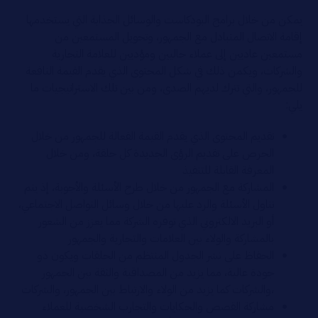
يمكن من خلال برامج البودكاست والوسائل الجذابة التي يستخدمها
إقامة الاتصال المتبادل مع الجمهور، وتحويل المستمعين من
مستمعين عاديين إلى عملاء حاليين ومؤديين للعلامة التجارية
والشركات، ويكمن ذلك في شكل المحتوى الذي يقدم القيمة النافعة
للجمهور، والتي تترك لديهم الصدى، ومن بين تلك الاستراتيجيات ما
يلي:
تقديم المحتوى الذي يقدم القيمة الفعالة للجمهور من خلال
الحرص على تقديم الرؤى الجديدة كل حلقة، ومن خلال
المعرفة القابلة للتنفيذ
المشاركة مع الجمهور من خلال طرح الأسئلة والأجوبة، إذ يتم
تناول الأسئلة والرد عليها من خلال وسائل التواصل الاجتماعي،
أو البريد الالكتروني الذي توفره الشركة مما يعزز من الشعور
بالمشاركة والولاء بين العلامات والتجارية والجمهور
الحفاظ على نشر الجدول المنتظم من الحلقات ويكون ذو
جودة عالية، مما يزيد من المصداقية والثقة بين الجمهور
،والشركات كما يزيد من الولاء والارتباط بين الجمهور، والشركات
مشاركة القصص والحكايات والتجارب الشخصية للعملاء