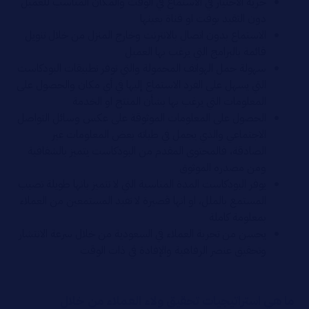
حرية الاختيار في الاستماع في الوقت والمكان المناسب للعميل
دون التقيد بوقت او قناة بعينها
الاستماع بدون اتصال بالانترنت وخارج المنزل من خلال تنويل
قائمة بالبرامج التي يرغب بها العميل
سهولة حمل الهواتف المحمولة والتي توفر تطبيقات البودكاست
التي يسهل على الفرد الاستماع إليها في أي مكان والحصول على
المعلومات التي يرغب بها بشأن المنتج او الخدمة
الحصول على المعلومات الموثوقة على عكس وسائل التواصل
الاجتماعي والذي يجمل في طياته بعض المعلومات غير
الصادقة، فالمحتوى المقدم من البودكاست يتميز بالشفافية
ومن مصدره الموثوق
يوفر البودكاست المدة المناسبة التي لا تتميز بانها طويلة تصيب
المستمع بالملل، او انها قصيرة لا تفيد المستمعين من العملاء
بمعلومة كاملة
يحسن من تجربة العملاء في السعودية من خلال سرعة الانتشار
وتحقيق عنصر الرفاهية والإفادة في ذات الوقت
ما هي استراتيجيات تحقيق ولاء العملاء من خلال