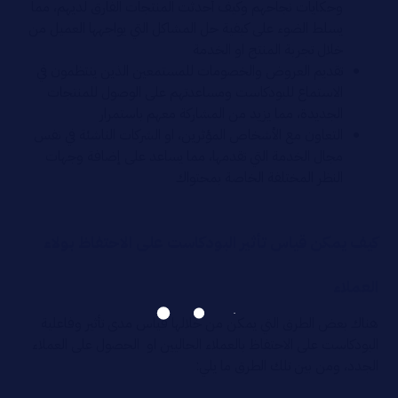
وحكايات نجاحهم وكيف أحدثت المنتجات الفارق لديهم، مما
يسلط الضوء على كيفية حل المشاكل التي يواجهها العميل من
خلال تجربة المنتج او الخدمة
تقديم العروض والخصومات للمستمعين الذين ينتظمون في
الاستماع للبودكاست ومساعدتهم على الوصول للمنتجات
الجديدة، مما يزيد من المشاركة معهم باستمرار
التعاون مع الأشخاص المؤثرين، او الشركات الناشئة في نفس
مجال الخدمة التي تقدمها، مما يساعد على إضافة وجهات
النظر المختلفة الخاصة بمحتواك
كيف يمكن قياس تأثير البودكاست على الاحتفاظ بولاء
العملاء
هناك بعض الطرق التي يمكن من خلالها قياس مدى تأثير وفاعلية
البودكاست على الاحتفاظ بالعملاء الحاليين او الحصول على العملاء
الجدد، ومن بين تلك الطرق ما يلي: