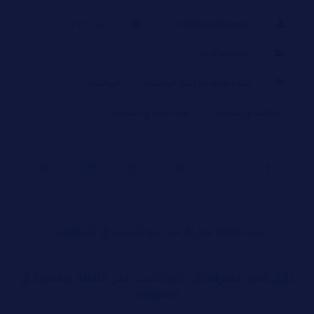
Dr Rahma Mohamed
يناير ٧, ٢٠٢٥
صناعة البودكاست
أسباب الاتجاه نحو إنشاء البودكاست
البودكاست
البودكاست في السعودية
تجربة العملاء في السعودية
سابق
بناء علامة تجارية عبر البودكاست في السعودية
التالي
دليل شامل لمعرفة تأثير البودكاست على الثقافة الإعلامية في
السعودية