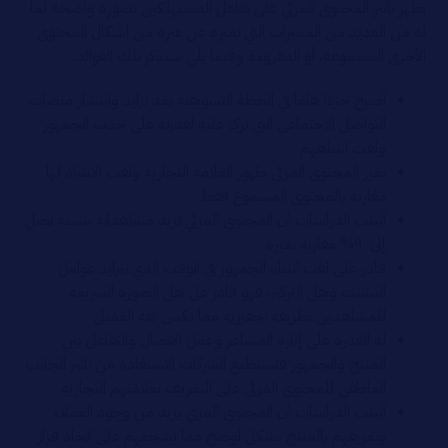
يظهر تأثير المحتوى المرئي على تفاعل المستهلكين بصورة واضحة لما
له من العديد من المميزات التي تميزه عن غيره من أشكال المحتوى
الأخرى المسموعة، أو المقروءة وفيما يلي سنذكر تلك الفوائد:
أصبح جزءًا هامًا في الخطة التسويقية بعد تزايد وانتشار منصات
التواصل الاجتماعي التي تركز عليه لقدرته على جذب الجمهور
ولفت انتباههم
يعزز المحتوى المرئي ظهور العلامة التجارية ولفت الانتباه لها
مقارنة بالمحتوى المسموع فقط
أثبتت الدراسات أن المحتوى المرئي تزيد مشاهداته بنسبة تصل
إلى ٩٠% مقارنة بغيره
قادر على لفت انتباه الجمهور في الوقت الذي تتزايد عوامل
التشتت ويقل التركيز، فهو قادر عل نقل الصورة السريعة
للمشاهدين بطريقة تحفيزية مما يكس ثقة العميل
له القدرة على إثارة المشاعر وعمل الاتصال والتفاعل بين
المنتج والجمهور فتستطيع الشركات الاستفادة من تاثير الجانب
العاطفي للمحتوى المرئي على التعريف بعلامتهم التجارية
أثبتت الدراسات أن المحتوى المري يزيد من وجود العملاء
وتعريفهم بالمنتج بشكل أوضح مما يشجعهم على اتخاذ قرار