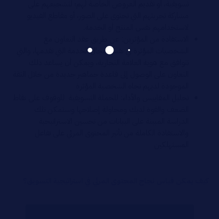
تسويقية، أو تقديم العروض الخاصة لهم؛ لتشجيعهم على
مشاركة تجربتهم التي تحتوى على الصور، أو مقاطع الفيديو
لاستخدامهم نفس المنتج أو الخدمة.
الاستفادة من المؤثرين: عن طريق عقد التعاون مع
الشخصيات المؤثرة في نفس مجال الخدمة التي تقدمها، والتي
تتوافق مع هوية العلامة التجارية، ويمكن أن يساعد ذلك
التعاون على الوصول إلى قاعدة جماهير جديدة من خلال الثقة
الموجودة لديهم تجاه الشخصية المؤثرة
تحليل المقاييس والأداء: للحملة التسويقية للوقوف على نقاط
الضعف والقوة لديك ومحاولة إصلاحها وستمكن تلك
الدراسة المبينة على البيانات من تحسين الاستراتيجية
والاستفادة الكاملة من تأثير المحتوى المرئي على تفاعل
المستهلكين
كيف يمكن قياس نجاح المحتوى المرئي في استراتيجية التسويق؟