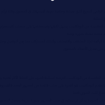
لعصر الرقمي السريع الذي نعيشه وخاصة سرعة الاستهلاك في المحتوى وقلة تر
 للحلقة
المقتبسة من البودكاست يسهل تكيفها واستخدامها على منصات كانستجرام كمق
 منصة معينة بصورة يومية
ة الرائعة لترك التعليقات والاعجابات وكذلك المشاركات مما يعزز التواصل و
 على تعديل الأخطاء بالمحتوى
هات المقتبسة من البودكاست الفرصة لتسليط الضوء على النقاط الأكثر أهمية و
ها مقدم البودكاست هو القدرة على جذب قاعدة من الجمهور الجدد فالفيديو
تماع للبث الصوتي فقط
يرات الصوتية يمكن ان تساعد في جذب الجمهور بصورة سريعة وتجعل المحتوى أك