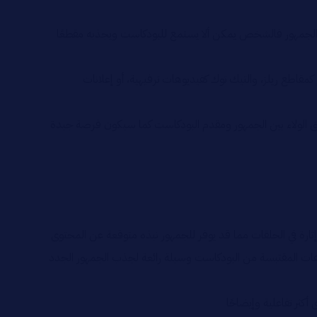
كيز الجمهور فالشخص يمكن ألا يستمع للبودكاست ويجذبه مقطعًا
اطع ريلز، والتيك توك كفيديوهات ترفيهية، أو إعلانات
خلق الولاء بين الجمهور ومقدم البودكاست كما سيكون فرصة جيدة
إثارة في الحلقات مما قد يوفر للجمهور نبذه متوقعة عن المحتوى
هات المقتبسة من البودكاست وسيلة رائعة لجذب الجمهور الجدد
ثر تفاعلية وإيضاحًا