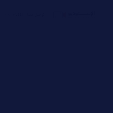
تواصل معنا :
٠١١٥٠٠٣٧٤٤١