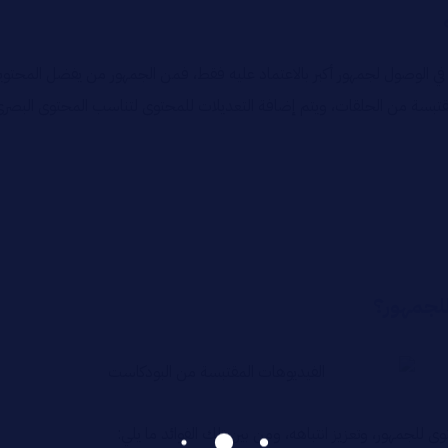
في الوصول لجمهور أكبر بالاعتماد عليه فقط، فمن الجمهور من يفضل المحتوي
تبسة من الحلقات، ويتم إضافة التعديلات للمحتوى لتناسب المحتوى البصري و
للجمهور؟
للجمهور، وتعزيز انتباهه، ومن بين تلك الفوائد ما يلي: