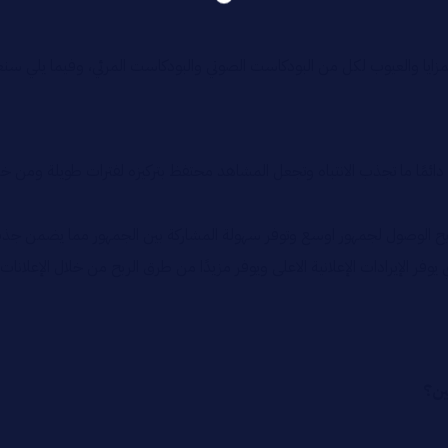
مزايا والعيوب لكل من البودكاست الصوتي والبودكاست المرئي، وفيما يلي سنع
 دائمًا ما تجذب الانتباه وتجعل المشاهد محتفظ بتركيزه لفترات طويلة ومن خل
ح الوصول لجمهور اوسع وتوفر سهولة المشاركة بين الجمهور مما يضمن جذب
ر الإيرادات الإعلانية الاعلى ويوفر مزيدًا من طرق الربح من خلال الإعلانات
ين؟