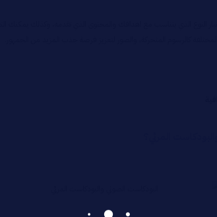
ر النوع الذي يتناسب مع اهدافك والمحتوى الذي تقدمه، وكذلك يمكنك التف
ة المختلفة كالرسوم المتحركة، والصور لتعزيز فرصة جذب المزيد من الجمهور.
فية
البودكاست المرئي؟