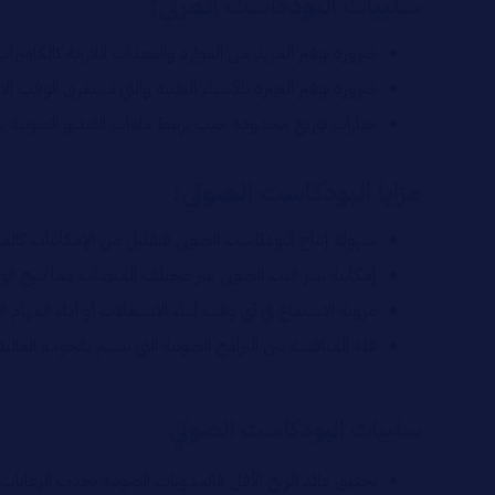
سلبيات البودكاست المرئي:
ضرورة توفير المزيد من الموارد والمعدات اللازمة كالكاميرات 
ضرورة توفير الخبرة بالأشياء التقنية والتي تستغرق الوقت
خيارات توزيع محدودة حيث ترتبط ملفات الفيديو الصوتية 
مزايا البودكاست الصوتي:
سهولة إنتاج البودكاست الصوتي فبقليل من الإمكانيات كا
إمكانية نشر البث الصوتي عبر مختلف المنصات مما يتيح الوصول لاكبر عدد م
مرونة الاستماع في أي وقت أثناء الانشغالات أو أداء المهام 
قلة المنافسة بين البرامج الصوتية التي تتسم بالجودة العال
سلبيات البودكاست الصوتي
تحقيق عائد الربح الأقل فالمدونات الصوتية تجذب الرعايات 