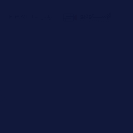
تواصل معنا :
٠١١٥٠٠٣٧٤٤١