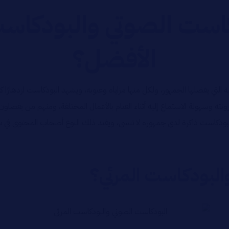
كاست الصوتي والبودكاست 
الأفضل؟
 التي يفضلها الجمهور، ولكل منها مزاياه وعيوبه، ويشهد البودكاست ازدهارًا كب
ته وسهولة الاستماع إليه أثناء القيام بالأعمال المختلفة، ومنهم من يفضلو
لبودكاست ذاكرة لدى جمهوره لا تنسى، ويفيد ذلك النوع أصحاب المحتوى في تحق
البودكاست المرئي؟