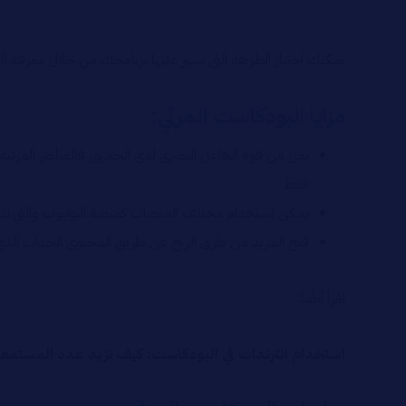
يمكنك اختيار الطريقة التي تسير عليها برنامجك من خلال معرفة ال
مزايا البودكاست المرئي:
يعزز من قوة التفاعل البصري لدى الجمهور فالعناصر المرئية
فقط
يمكن استخدام مختلف المنصات كمنصة اليوتيوب والتي تتي
فتح المزيد من طرق الربح عن طريق المحتوى الجذاب الذي يوف
اقرأ أيضًا:
استخدام الترندات في البودكاست: كيف تزيد عدد المستمع