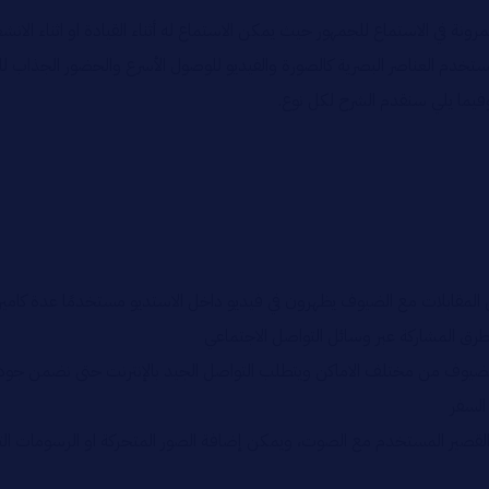
رونة في الاستماع للجمهور حيث يمكن الاستماع له أثناء القيادة او اثناء الان
ذي يستخدم العناصر البصرية كالصورة والفيديو للوصول الأسرع والحضور الجذاب
 وفيما يلي سنقدم الشرح لكل نوع.
ل المقابلات مع الضيوف يظهرون في فيديو داخل الاستديو مستخدمًا عدة كا
رق المشاركة عبر وسائل التواصل الاجتماعي
 الضيوف من مختلف الاماكن ويتطلب التواصل الجيد بالإنترنت حتى نضمن جود
السفر
و القصير المستخدم مع الصوت، ويمكن إضافة الصور المتحركة او الرسومات الت