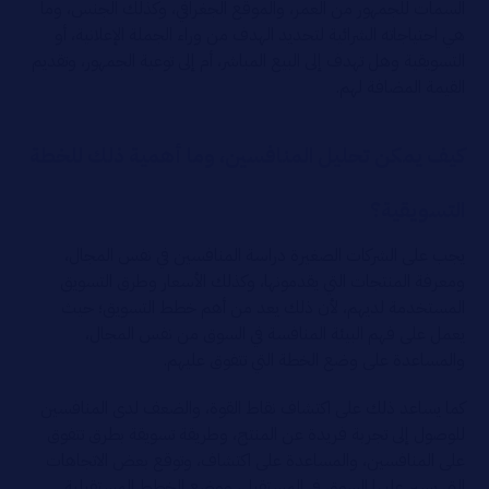
السمات للجمهور من العمر، والموقع الجغرافي، وكذلك الجنس، وما
هي احتياجاته الشرائية لتحديد الهدف من وراء الجملة الإعلانية، أو
التسويقية وهل تهدف إلى البيع المباشر، أم إلى توعية الجمهور، وتقديم
القيمة المضافة لهم.
كيف يمكن تحليل المنافسين، وما أهمية ذلك للخطة
التسويقية؟
يجب على الشركات الصغيرة دراسة المنافسين في نفس المجال،
ومعرفة المنتجات التي يقدمونها، وكذلك الأسعار وطرق التسويق
المستخدمة لديهم، لأن ذلك يعد من أهم خطط التسويق؛ حيث
يعمل على فهم البيئة المنافسة في السوق من نفس المجال،
والمساعدة على وضع الخطة التي تتفوق عليهم.
كما يساعد ذلك على اكتشاف نقاط القوة، والضعف لدى المنافسين
للوصول إلى تجربة فريدة عن المنتج، وطريقة تسويقة بطرق تتفوق
على المنافسين، والمساعدة على اكتشاف، وتوقع بعض الاتجاهات
التي يسير عليها السوق في المستقبل، ووضع الخطط المستقبلية.