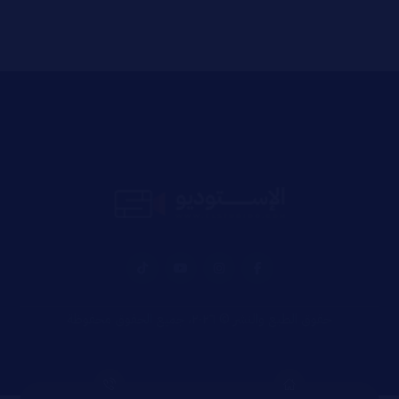
حقوق الطبع والنشر © ٢٠٢٦، جميع الحقوق محفوظة