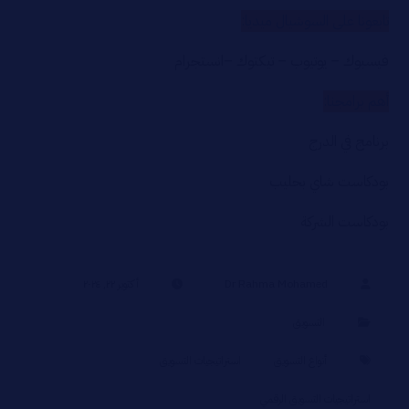
تابعونا على السوشيال ميديا:
فيسبوك
–
يوتيوب
–
تيكتوك
–
انستجرام
أهم برامجنا:
برنامج في الدرج
بودكاست شاي بحليب
بودكاست الشركة
Dr Rahma Mohamed
أكتوبر ٢٢, ٢٠٢٤
التسويق
أنواع التسويق
استراتيجيات التسويق
استراتيجيات التسويق الرقمي