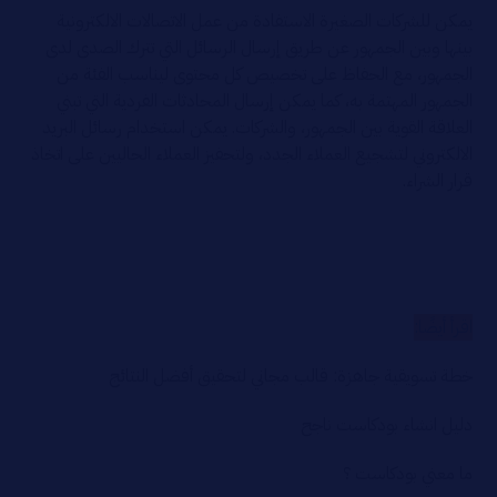
يمكن للشركات الصغيرة الاستفادة من عمل الاتصالات الالكترونية
بينها وبين الجمهور عن طريق إرسال الرسائل التي تترك الصدى لدى
الجمهور، مع الحفاظ على تخصيص كل محتوى ليناسب الفئة من
الجمهور المهتمة به، كما يمكن إرسال المحادثات الفردية التي تبني
العلاقة القوية بين الجمهور، والشركات. يمكن استخدام رسائل البريد
الالكتروني لتشجيع العملاء الجدد، ولتحفيز العملاء الحاليين على اتخاذ
قرار الشراء.
اقرأ أيضًا:
خطة تسويقية جاهزة: قالب مجاني لتحقيق أفضل النتائج
دليل انشاء بودكاست ناجح
ما معني بودكاست ؟