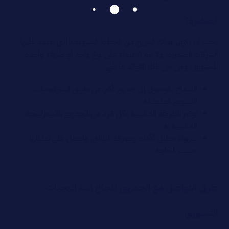
الصغيرة؟
يجب أن يكون هناك المزيج من الخطط التسويقية التي تعتمد عليها
الشركات الصغيرة، ولا يتم الاعتماد على نوع واحد أو طريقة واحدة
للتسويق، ومن بين تلك الفوائد ما يلي:
السماح بالوصول إلى جمهور أكبر عن طريق استراتيجيات
التسويق المتعددة
توفير الطريقة المناسبة لكل فرد من الجمهور بالاستراتيجية
المناسبة له
سهولة تحليل الأداء، ومعرفة النتائج، والعمل على تعديلها
حسب الحاجة
طرق التواصل مع الجمهور لنجاح استراتيجيات
التسويق