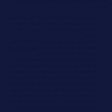
الفيديو التعليمي، فيما يلي بعض الخطوات التي تساعد على ذلك،
ومنها:
تحديد الموضوع، وكذلك الفئة المستهدفة التي يمكنك توصيل
المعلومة إليها من خلال مدى الخبرة، والمعرفة بما يجب
تقديمه للجمهور؛ حتى يتمكن الفرد من توصيل الرسالة
المطلوبة
كتابة السيناريو، وتحويله إلى ما يسمى (storyboard) لعمل
التصور النهائي للفيديو المراد إنشائه عن طريق الرسوم البسيطة
التي تساعد على كتابة المخطط التفصيلي
مرحلة تنفيذ الفيديو التي تشتمل على التسجيل من خلال
البرامج التي تتيح تسجيل الصوت، ثم المونتاج والتي تعد من
أهم الخطوات لإنتاج فيديو تعليمي جذاب، ومؤثر بالاعتماد على
البرامج سهلة الاستخدام، وغير المكلفة في البداية، وتأتي مرحلة
إضافة مقدمة الفيديو التي تتضمن العنوان، والفئة المستهدفة،
ومقدم الفيديو ويجب ألا تطول لكي لا يصاب المتعلم بالملل
المرحلة الأخيرة هي تصدير الفيديو بعد ضبط الإعدادات اللازمة
وإضافة العناصر الضرورية، أو حذف العناصر غير المهمة، ثم بعد
ذلك مشاركة الفيديو على المنصات التعليمية المختلفة،