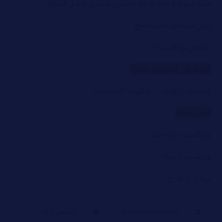
خطة تسويقية جاهزة: قالب مجاني لتحقيق أفضل النتائج
دليل انشاء بودكاست ناجح
ما معني بودكاست ؟
تابعونا على السوشيال ميديا:
فيسبوك
–
يوتيوب
–
تيكتوك
–
انستجرام
أهم برامجنا:
بودكاست شاي بحليب
بودكاست الشركة
برنامج في الدرج
Dr Rahma Mohamed
أغسطس ٤, ٢٠٢٤