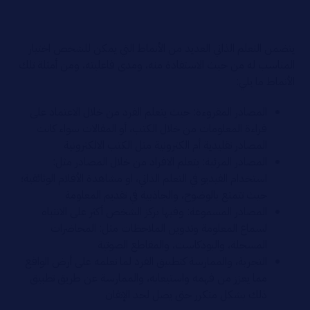
يتضمن التعلم الذاتي العديد من الأنماط التي يمكن للشخص اختيار
المناسب له من حيث الاستفادة منه، ومدى فاعليته، ومن أمثلة تلك
الأنماط ما يلي:
المصادر المقروءة: حيث يتعلم الفرد من خلال الاعتماد على
قراءة المعلومات من خلال الكتب، أو المقالات سواء كانت
المصادر تقليدية أم الكترونية مثل الكتب الالكترونية
المصادر المرئية: يتعلم الافراد من خلال المصادر مثل:
استخدام الفيديو في التعلم الذاتي، او مشاهدة الأفلام الوثائقية؛
حيث تتمتع بالوضوح، والجاذبية في تقديم المعلومة
المصادر المسموعة: وفيها يركز الشخص أكثر على الانتباه
لسماع المعلومة وتدوين الملاحظات مثل: المحاضرات
المسجلة، والبودكاست، والمقاطع الصوتية
التجربة، والممارسة كتطبيق الفرد لما تعلمه على أرض الواقع
مما يعزز من فهمه واستيعابه، والممارسة عن طريق تطبيق
ذلك بشكل متكرر حتى يصل لحد الإتقان