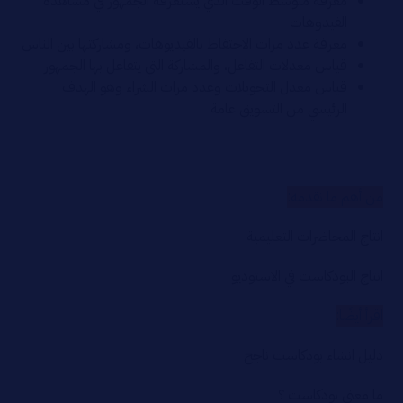
معرفة متوسط الوقت الذي يستغرقه الجمهور في مشاهدة
الفيدوهات
معرفة عدد مرات الاحتفاظ بالفيديوهات، ومشاركتها بين الناس
قياس معدلات التفاعل، والمشاركة التي يتفاعل بها الجمهور
قياس معدل التحويلات وعدد مرات الشراء وهو الهدف
الرئيسي من التسويق عامة
من أهم ما نقدمه:
انتاج المحاضرات التعليمية
انتاج البودكاست في الاستوديو
اقرأ أيضًا:
دليل انشاء بودكاست ناجح
ما معني بودكاست ؟