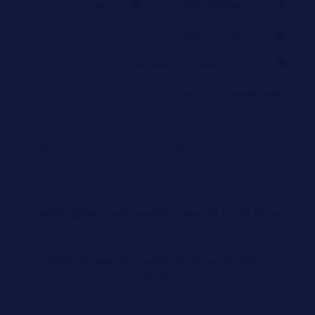
Dr Rahma Mohamed
يوليو ٢١, ٢٠٢٤
التسويق
Reels
reels
marketing
facebook reels
youtube shorts
الستويق
ريلز
سابق
نصائح لإنشاء فيديوهات تعليمية قصيرة تحقق التفاعل
التالي
استراتيجيات تسويق البودكاست عبر منصات التواصل
الاجتماعي