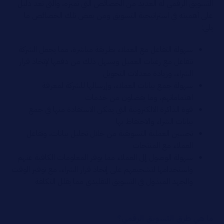
التسويق الرقمي له العديد من الخصائص التي تميزه، والتي تعد دليل
على أهميته في استراتيجية التسويق ومن بعض تلك الخصائص ما
يلي:
سهولة التفاعل مع العملاء بطريقة مباشرة، مما يجعل الشركة
تتفاعل مع رغبات العميل ويسهل ذلك من دفعها لإتخاذ قرار
الشراء، وزيادة معدلات التحويل
سهولة جمع بيانات العملاء، وإرسالها للشركة لمعرفة
اهتماماتهم، وما يفضلون من خدمات
قوة الذاكرة الالكترونية التي يمكن الاستفادة منها في جمع
بيانات الشراء والاحتفاظ بها
تحسين العملية التسويقية من خلال تحليل بيانات، وتفاعل
العملاء مع المنتجات
سهولة الوصول إلى العملاء مما يوفر المعلومات الكافية عنهم
واستخدامها لتشجيعهم على إتخاذ قرار الشراء، مع توفير الوقت
والجهد المبذول في التسويق التقليدي مما يقلل التكلفة
ما هي طرق التسويق الرقمي؟