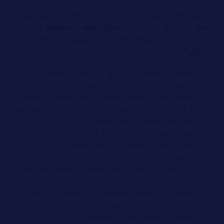
للتسويق الرقمي طرق كثيرة، وأبعاد يمكن استخدامها للوصول إلى
تحقيق أعلى نتائج ربح ممكنة، ولنجاح
الخطة التسويقية
، ومن
أهمهم استخدام الفيديوهات القصيرة في التسويق، ومن بعض صور
التسويق الرقمي ما يلي:
التسويق بالمحتوى: عن طريق إنشاء مدونة، وجمع كل
المعلومات التي تفيد المستهلكين مما تخص المنتج، وعند
الاهتمام بجانب المحتوى القيم الذي يفيد الجمهور، ويمنحهم
الرؤية الكاملة للمنتج وفوائده، وطرق الاستفادة منه سيحقق
البائع نتائج جيدة، ويشجع الجمهور على الشراء
تحسين محركات البحث: عن طريق تحسين أداة محركات
البحث لتحسين محتواك، وسهولة وصوله إلى اعلى عدد من
الجمهور من خلال استهداف الكلمات الرئيسية والدلالية الهامة
التي يبحث عنها جمهورك على المنصات المختلفة عند التفكير
في الشراء
التسويق عبر الهواتف المحمولة، والبريد الالكتروني عن طريق
إرسال الرسائل البريدية للعملاء
التسويق بالعمولة: وهي طريقة تعتمد عليها كل من الشركات