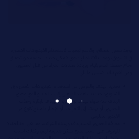
توجد بعض النصائح، والاستراتيجيات لاستخدام الفيديوهات القصيرة
في التسويق، ويجب الانتباه لها؛ حتى يتمكن مقدم الخدمة من تحقيق
نجاح خططه التسويقية، وزيادة معدلات الشراء من قبل الجمهور،
ومن اهم تلك الاسس ما يلي:
تحديد الهدف والغرض من استخدام الفيديوهات القصيرة في
التسويق؛ حيث يساعد ذلك على إنشاء الفيديو الذي يحقق
الهدف منه سواء لهدف ترويجي، أم يهدف للإثارة وجذب
الجمهور، أو يهدف إلى التعريف، أو الإخبار بالمنتج كنوع من
الفيديو التعليمي
معرفة الجمهور المستهدف ورغبته الشرائية، وما هي احتياجاته؟
للوقوف على أنسب منتج يمكن تقديمه لهم، وكذلك أنسب
طريقة لعرض ذلك المنتج بعد دراسة المنصات التي يتواجدون