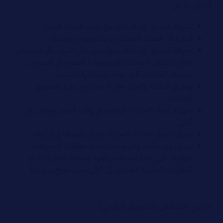
الرقمي ما يلي:
سهولة الوصول إلى العملاء، مع جذب العملاء الجدد
استهداف العملاء المحددين، والموجودين مسبقًا
معرفة الوصول إلى عملاء متواجدين على السوشيال ميديا من
خلال استغلال استخدام الفيديوهات القصيرة في التسويق،
ومعرفة المنصات التي يتواجدون عليها باستمرار
يوفر في التكلفة والجهد مقارنة بغيره من طرق التسويق
التقليدية
سهولة إنشاء الحملات الإعلانية في وقت قصير، وبعائد ربح
أعلى
يسهل انتشار علامتك التجارية وتكرار تواجدها في أي وقت
يسهل من متابعة وتقييم استراتيجية خططك التسويقية؛
للوقوف على نقاط الضعف، والقوة ومتابعة التعديلات، أو
التطورات باستمرار للوصول إلى أعلى نسب نجاح تسويقية
ما هي خصائص التسويق الرقمي؟