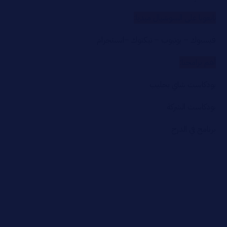
تابعونا على السوشيال ميديا:
فيسبوك
–
يوتيوب
–
تيكتوك
–
انستجرام
أهم برامجنا:
بودكاست شاي بحليب
بودكاست الشركة
برنامج في الدرج