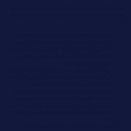
استخدام الفيديوهات القصيرة في التسويق لها العديد من المزايا التي
تجعل الشركات تفضلها وتتجه إليها بصورة كبيرة ومن هذه الفوائد ما
يلي:
إمكانية توسيع نطاق الجمهور حيث يسهل ظهور الفيديوهات
على العديد من المنصات، أو الصفحات مما يمكن الجمهور
الجدد من مشاهدتها والتعريف بالمنتج بصورة مستمرة تتزايد
مع الوقت، مع الحفاظ على العملاء الموجودين بالفعل عن
طريق تقديم المحتوى المميز
سهولة جذب انتباه المشاهد من خلال استخدام العنصر المرئي
من الصور والفيديوهات والرسوم حيث تتمكن من لفت الأنظار،
والكتشف الجمهور لخدمتك بطريقة جذابة إليهم
سهولة إنشاء المحتوى الجذاب الذي يقنع العميل باستخدام
الفيديوهات القصيرة التي تمكن مقدم الخدمة من توضيح
منتجه وكل ما يتعلق به بشكل أسهل وأسرع استيعابًا للجمهور
كسب ولاء الجمهور وزيادة تفاعلهم مما يدفعهم على إتخاذ
القرار
تحسين معدل الظهور على محركات البحث، وزيادة عدد