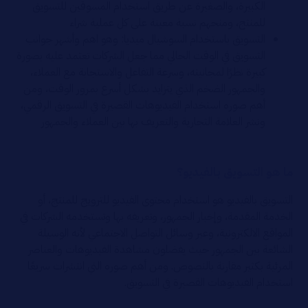
الكبيرة، والصغيرة عن طريق استخدام المسوقين للتسويق
للمنتج، ومنحهم نسبة معينة على كل عملية شراء
التسويق باستخدام السوشيال ميديا: وهو اهم وأشهر جوانب
التسويق في الوقت الحالي مما جعل الشركات تعتمد عليه بصورة
كبيرة نظرًا لمجانيته، وسرعة التفاعل والاستجابة مع العملاء،
والجمهور الضخم الذي يتزايد بشكل أسرع بمرور الوقت، ومن
أهم صوره استخدام الفيديوهات القصيرة في التسويق الرقمي،
ونشر العلامة التجارية والتعريف بها بين العملاء والجمهور
ما هو التسويق بالفيديو؟
التسويق بالفيديو هو استخدام محتوى الفيديو للترويج للمنتج، أو
الخدمة المقدمة، وإخبار الجمهور، وتعريفه بها وتستخدمه الشركات في
المواقع الالكترونية، وعبر وسائل التواصل الاجتماعي لأنه الوسيلة
الشائعة بين الجمهور حيث يفضلون مشاهدة الفيديوهات والعناصر
المرئية بكثير مقارنة بالنصوص. ومن أهم صوره التي انتشرات سريعًا
استخدام الفيديوهات القصيرة في التسويق.