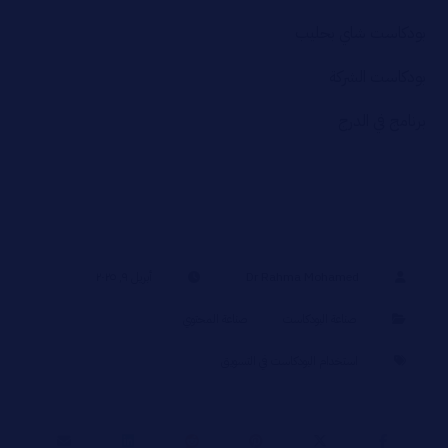
بودكاست شاي بحليب
بودكاست الشركة
برنامج في الدرج
Dr Rahma Mohamed
أبريل ٩, ٢٠٢٥
صناعة البودكاست
صناعة المحتوي
استخدام البودكاست في التسويق