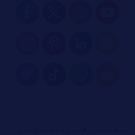
استخدام البودكاست في التسويق طريقة فعالة للوصول للجمهور