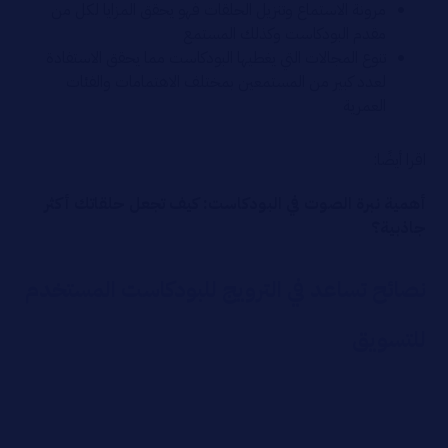
مرونة الاستماع وتنزيل الحلقات فهو يحقق المزايا لكل من
مقدم البودكاست وكذلك المستمع
تنوع المجالات التي يغطيها البودكاست مما يحقق الاستفادة
لعدد كبير من المستمعين بمختلف الاهتمامات والفئات
العمرية
اقرا أيضًا:
أهمية نبرة الصوت في البودكاست: كيف تجعل حلقاتك أكثر
جاذبية؟
نصائح تساعد في الترويج للبودكاست المستخدم
للتسويق