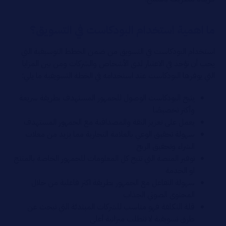
ما اهمية استخدام البودكاست في التسويق؟
استخدام البودكاست في التسويق من ضمن الخطط التوسيقية التي
يجب أن تؤخذ في الاعتبار لدى الأشخاص والشركات ومن بين المزايا
التي يوفرها البودكاست عند استخدامه في الخطة التسويقية ما يلي:
يتيح البودكاست الوصول للحمهور المستهدف بطريقة سريعة
وأكثر تخصيصًا
يعمل على تعزيز الثقة والمصداقية مع الجمهور المستهدف
سهولة تحقيق الوعي بالعلامة التجارية مما يزيد من معلات
الشراء وتحقيق الربح
توفير المنصة التي تتيح كل المعلومات للجمهور الخاصة بالمنتج
او الخدمة
سهولة التفاعل مع الجمهور بطريقة اكثر فاعلية من خلال
المحتوى الصوتي الجذاب
قلة التكلفة فهو مناسب للشركات المبتدئة التي تبحث عن
طرق تسويقية لا تتطلب ميزانية أعلى