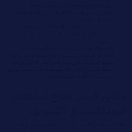
سهولة بناء مجتمع مخلص من الجمهور ومتفاعل
فالبودكاست من المحتويات الجذابة التي تساعد في الوصول
بعمق مع المتابعين
توليد المزيد من المشاركات والمشاهدات للمحتوى عن طريق
استمرارية المحتوى لفترات طويلة على عكس باقي أشكال
المحتوى
قلة التكلفة تجعل البودكاست خيارًا جيدًا للشركات او
الأشخاص المبتدئة على عكس طرق التسويق الأخرى المكلفة
محتوى البودكاست الذي يتميز بالتنوع يمكن ان يعزز من تنوع
الخطط التسويقية وبالتالي الوصول لعملاء جدد يصعب الوصول
إليهم من خلال الطرق التسويقية الاخرى
معايير قياس نجاح استخدام
البودكاست في التسويق
هناك مجموعة من المعايير التي يمكن قياسها والوصول إلى أداة
لتحليل المحتوى للبودكاست ومدى نجاحه عند استخدام البودكاست