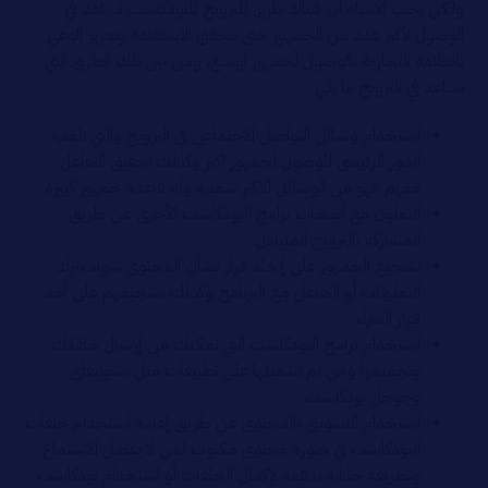
ولكن يجب الانتباه ان هناك طرق للترويج للبودكاست تساعد في
الوصول لأكبر عدد من الجمهور حتى تتحقق الاستفادة وتعزيز الوعي
بالعلامة التجارية بالوصول لجمهور اوسع، ومن بين تلك الطرق التي
تساعد في الترويج ما يلي:
استخدام وسائل التواصل الاجتماعي في الترويج والتي تلعب
الدور الرئيسي للوصول لجمهور اكبر وكذلك تحقيق التفاعل
معهم فهو من الوسائل الاكثر شعبية وله قاعدة جمهور كبيرة
التعاون مع أصحاب برامج البودكاست الأخرى عن طريق
المشاركة بالترويج المتبادل
تشجيع الجمهور على إتخاذ قرار بشأن المحتوى سواء بترك
التعليقات أو التفاعل مع البرنامج وكذلك تشجيعهم على أخذ
قرار الشراء
استخدام برامج البودكاست التي تمكنك من إرسال حلقاتك
وتجميعها ومن ثم تشغيلها على تطبيقات مثل سبوتيفاي
وجوجل بودكاست
استخدام التسويق بالمحتوى عن طريق إعادة استخدام حلقات
البودكاست في صورة محتوى مكتوب لمن لا يفضل الاستماع
وبطريقة جذابة تدفعه لإكمال الحلقات أو استخدام بودكاست