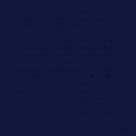
يكون المحتوى ذو جاذبية وقيمة حقيقية يقدمها لهم
تجهيز المعدات الضرورية ويمكن البدء في معدات أساسية حتى
لا تزيد الميزانية او تصعب على أصحاب الشركات المبتدئة
ويصبح الوضع أصعب بالنسبة إليهم مثل الميكروفون
والسماعات وبرامج التسجيل والتحرير
البدء بتسجيل الحلقات واستخدام المعدات القادرة على تنفيذ
جودة الصوت ووضوح المحتوى لأن البرنامج يعتمد بشكل
أساسي على الصوت لذا في حالة عدم وضوحه سيكون
المحتوى بلا جدوى وسيصرف عنه الجمهور
الترويج للبرنامج من خلال وسائل التواصل الاجتماعي وغيرها
من الوسائل كالبريد الإلكتروني وقنوات التسويق الاخرى
تأتي بعد ذلك خطوة التواصل مع الجمهور والتفاعل معهم
لزيادة تبنى الثقة بينهم وتكوين عنصر المصداقية وان يؤخذ
تعليقاتهم حتى إذا كنت ناقدة او سلبية في عين الاعتبار والعمل
على إصلاح العيوب بالمحتوى والسلبيات للتحسين من جودة
البرنامج واستخدام البودكاست في التسويق بشكل فعال
اقر أيضًا: