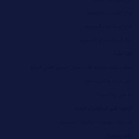
إنتاج الكورسات التعليمية
انتاج المحاضرات التعليمية
انتاج البودكاست في الاستوديو
اقرا أيضًا:
خطة تسويقية جاهزة: قالب مجاني لتحقيق أفضل النتائج
دليل انشاء بودكاست ناجح
ما معني بودكاست ؟
تابعونا على السوشيال ميديا:
فيسبوك
–
يوتيوب
–
تيكتوك
–
انستجرام
أهم برامجنا: