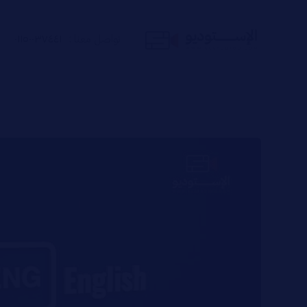
تواصل معنا :
٠١١٥٠٠٣٧٤٤١