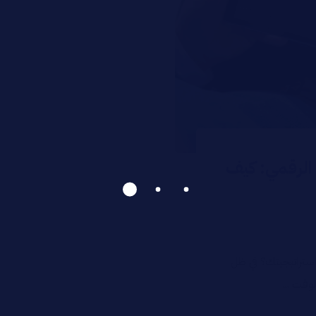
 الرقمي: كيف
استراتيجيتك؟ في ظل
وقت ...