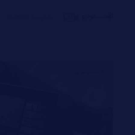
تواصل معنا :
٠١١٥٠٠٣٧٤٤١