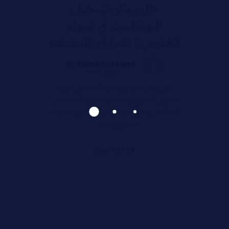
هل يمكن تسجيل
البودكاست في الهواء
الخارجي؟ المزايا والتحديات
Dr Rahma Mohamed
أبريل ٥, ٢٠٢٥
هل يمكن تسجيل البودكاست في الهواء
الخارجي؟ المزايا والتحديات البودكاست من
أحد أهم وسائل الإعلام الرقمية التي انتشرت
انتشارًا واسعًا ...
قراءة المزيد