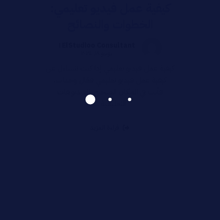
كيفية عمل فيديو تعليمي:
الخطوات والنصائح
ElStudioo Consultant ١
يونيو ١٨, ٢٠٢٤
كيفية عمل فيديو تعليمي إذا كنت تتساءل عن
كيفية عمل فيديو تعليمي فعّال وجذاب،
فأنت في المكان الصحيح. الفيديوهات
التعليمية ...
قراءة المزيد