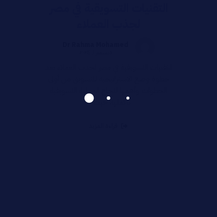
التقنيات التسويقية في مصر
لجذب العملاء
Dr Rahma Mohamed
ديسمبر ١, ٢٠٢٤
التقنيات التسويقية في مصر لجذب العملاء تعد
خطوة وضع الاستراتيجية للتسويق من أولى
الخطوات وأهمها لنجاح العملية التسويقية
بأكملها، حيث ...
قراءة المزيد