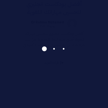
أفضل بودكاست انجليزي
لتحسين مهاراتك اللغوية
Dr Rahma Mohamed
يونيو ١٩, ٢٠٢٤
أفضل بودكاست انجليزي لتحسين مهاراتك
اللغوية أصبح تعلم اللغة الانجليزية أمرًا ليس
بالرفاهية، بل إنه ضروري، وله أهمية كبيرة في
...
قراءة المزيد