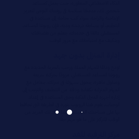
الذكاء الاصطناعي المتطورة، حيث يعمل كمساعد
شخصي لك، مدمجًا بسلاسة في روتينك اليومي لتعزيز
الإنتاجية والراحة. سواء كنت بحاجة إلى مساعدة في
التنظيم، أو ببساطة دردشة ودية، فإن روبوتنا المساعد
المستقبلي دائمًا في خدمتك، يتعلم من تفضيلاتك
ويتكيف مع احتياجاتك مع مرور الوقت.
إدارة المنزل بدون جهد
اودع وداعًا للمهام المملة ورحب بالحرية الجديدة مع
روبوتنا المساعد المستقبلي. مزودًا بحركية سريعة
ومناول ماهرة، يتجول بسهولة في منزلك، يتعامل مع
المهام المنزلية بكفاءة ودقة. من التنظيف والترتيب إلى
إدارة أجهزة المنزل الذكية وحتى المساعدة في إعداد
الوجبات، يقوم هذا الروبوت بثورة في الطريقة التي تحافظ
بها على مساحتك المعيشية، مما يترك لك المزيد من
الوقت للتركيز على ما هو مهم حقًا.
مركز الترفيه للغد