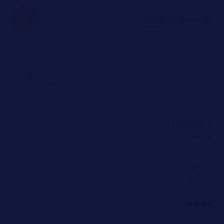
Previous
Next
منتج ۲
٤.٠
(١ تقييم)
تم التقييم
بـ
٤
من