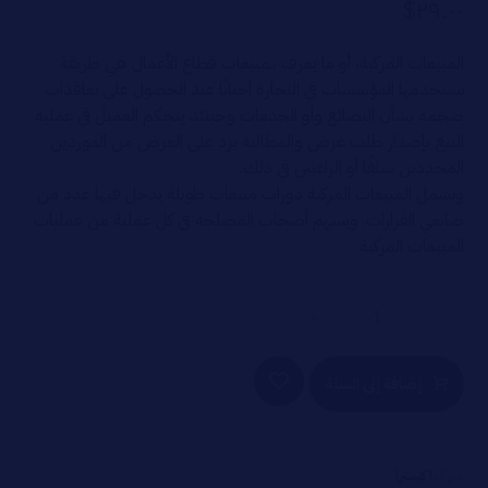
$
٢٩.٠٠
٥ بناءً
على
تقييم
عميل
واحد
المبيعات المركبة، أو ما يعرف بـمبيعات قطاع الأعمال هي طريقة
تستخدمها المؤسسات في التجارة أحيانًا عند الحصول على تعاقدات
ضخمة بشأن البضائع وأو الخدمات وحينئذ يتحكم العميل في عملية
البيع بإصدار طلب عرض والمطالبة برد على العرض من الموردين
المحددين سلفًا أو الراغبين في ذلك.
وتشمل المبيعات المركبة دورات مبيعات طويلة يدخل فيها عدد من
صانعي القرارات. ويسهم أصحاب المصلحة في كل عملية من عمليات
المبيعات المركبة.
+
-
إضافة إلى السلة
ماركة
اکسترا