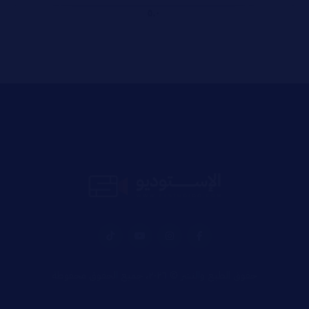
٥.٠
حقوق الطبع والنشر © ٢٠٢٦، جميع الحقوق محفوظة