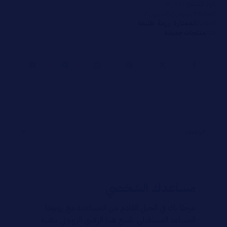
كود المنتج
SKU_١١٢
الحالة
٩٩
متوفر في المخزون
العلامات
الممتازة
,
رزمة
,
طليعة
فئات
منتجات جديدة
مساعدك الشخصي
مرحبًا بك في الجيل القادم من المساعدة مع روبوتنا
المساعد المستقبلي. صُنع هذا الرفيق الروبوتي بتقنية