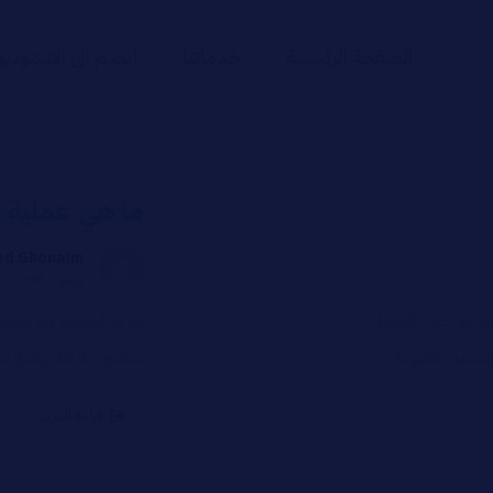
الصفحة الرئيسية
خدماتنا
أنضم الي الاستوديو
ما هي عملية ا
d Ghonaim
يونيو ١, ٢٠٢٤
لتعرض على العميل
لوريم ايبسوم هو نموذ
اميم مطبوعه ...
ليتصور طريقه وضع الن
قراءة المزيد