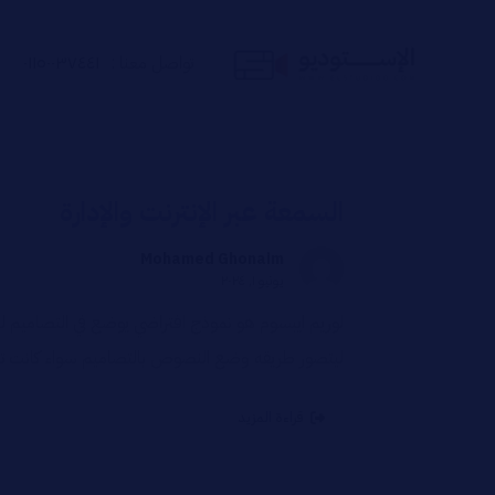
تواصل معنا :
٠١١٥٠٠٣٧٤٤١
السمعة عبر الإنترنت والإدارة
Mohamed Ghonaim
يونيو ١, ٢٠٢٤
لوريم ايبسوم هو نموذج افتراضي يوضع في التصاميم 
ليتصور طريقه وضع النصوص بالتصاميم سواء كانت تص
قراءة المزيد