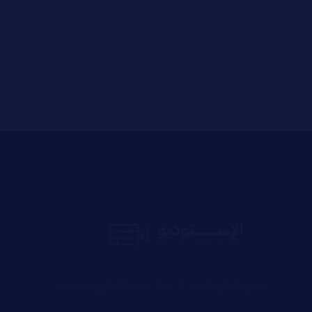
حقوق الطبع والنشر © ٢٠٢٦، جميع الحقوق محفوظة