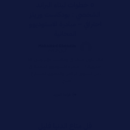
٥ خطوات لبناء البراند
الشخصي : بودكاست وريلز
احترافي – مبادرة الاستوديوو
المجانية
Mohamed Ghonaim
أبريل ٢١, ٢٠٢٥
كيف تكون ضيف في بودكاست مؤثر وتبني ثقة
جمهورك؟ – مبادرة الاستوديوو المجانية في
زمن التسويق الرقمي والمحتوى المتسارع،
أصبح ...
قراءة المزيد
قل متاع الدنيا قليل