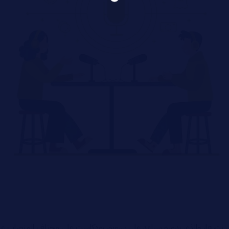
 نشرها، والذي بدوره يساعد على تسويق بودكاست على مختلف المنصات على س