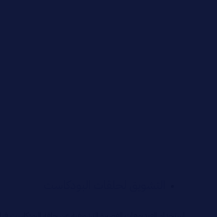
التشويق لحلقات البودكاست
استخدام الفيديوهات القصيرة التشويقية عن حلقة البودكاست قبل