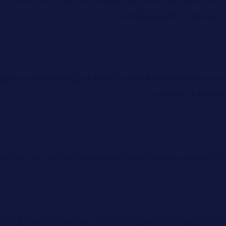
و حتى يعود إليه الجمهور في أي وقت.
 من خلال إضافة حلقة البودكاست الخاصة بك إلى مواقع بودكاست مشهورة، ع
 والمختلفة من البودكاست.
 البودكاست، ومناقشة الجمهور أثناء وبعد حلقة البودكاست، عن طريق منص
ستطيع من خلالها الجمهور قراءة مقتطفات منها، ومتابعة المدونة في العمل