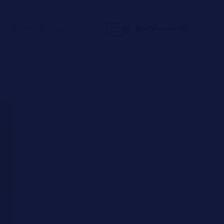
تواصل معنا :
٠١١٥٠٠٣٧٤٤١