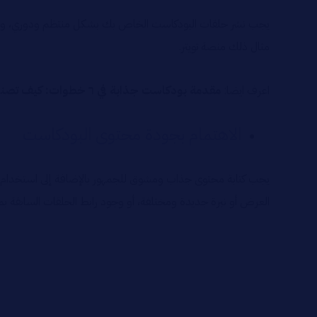
يجب نشر حلقات البودكاست الخاص بك بشكل منتظم ودوري، والاستع
مثال ذلك منصة تويتر.
اعرف ايضا:
مقدمة بودكاست جذابة في ٦ خطوات: كيف تصنع الانطباع الأول الدائم؟
الاهتمام بجودة محتوى البودكاست
يجب كتابة محتوى جذاب ومشوق للجمهور بالإضافة إلى استخدام 
العرض أو نبرة جديدة ومختلفة، أو وجود رابط الحلقات السابقة 