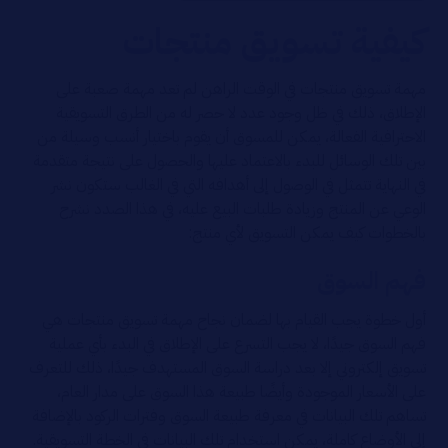
كيفية تسويق منتجات
مهمة تسويق منتجات في الوقت الراهن لم تعد مهمة صعبة على
الإطلاق، ذلك في ظل وجود عدد لا حصر له من الطرق التسويقية
الاحترافية الفعالة، يمكن للمسوق أن يقوم باختيار أنسب وسيلة من
بين تلك الوسائل للبدء بالاعتماد عليها والحصول على نتيجة متقدمة
في النهاية تتمثل في الوصول إلى أهدافه التي في الغالب ستكون نشر
الوعي عن المنتج وزيادة طلبات البيع عليه، في هذا الصدد نشرح
بالخطوات كيف يمكن التسويق لأي منتج:
فهم السوق
أول خطوة يجب القيام بها لضمان نجاح مهمة تسويق منتجات هي
فهم السوق جيدًا، لا يجب التسرع على الإطلاق في البدء بأي عملية
تسويق إلكتروني إلا بعد دراسة السوق المستهدف جيدًا، ذلك للتعرف
على الأسعار الموجودة وأيضًا طبيعة هذا السوق على مدار العام،
تساهم تلك البيانات في معرفة طبيعة السوق وفترات الركود بالإضافة
إلى الأوضاع كاملة، يمكن استخدام تلك البيانات في الخطة التسويقية.