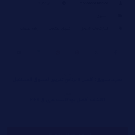
Mohamed Khaled
مايو ٢٣, ٢٠٢٤
التسويق
استراتيجيات التسويق
تسويق المنتجات
زيادة المبيعات
سابق
معهد تسويق: أفضل ١١ برنامج تدريبي لمسوقي المستقبل
التالي
اكتشف أفضل بودكاست عربي في ٢٠٢٤
المنشورات ذات الصلة ...