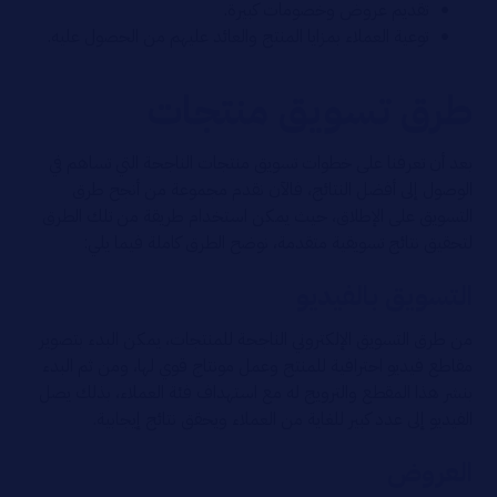
تقديم عروض وخصومات كبيرة.
توعية العملاء بمزايا المنتج والعائد عليهم من الحصول عليه.
طرق تسويق منتجات
بعد أن تعرفنا على خطوات تسويق منتجات الناجحة التي تساهم في
الوصول إلى أفضل النتائج، فالآن نقدم مجموعة من أنجح طرق
التسويق على الإطلاق، حيث يمكن استخدام طريقة من تلك الطرق
لتحقيق نتائج تسويقية متقدمة، نوضح الطرق كاملة فيما يلي:
التسويق بالفيديو
من طرق التسويق الإلكتروني الناجحة للمنتجات، يمكن البدء بتصوير
مقاطع فيديو احترافية للمنتج وعمل مونتاج قوي لها، ومن ثم البدء
بنشر هذا المقطع والترويج له مع استهداف فئة العملاء، بذلك يصل
الفيديو إلى عدد كبير للغاية من العملاء ويحقق نتائج إيجابية.
العروض