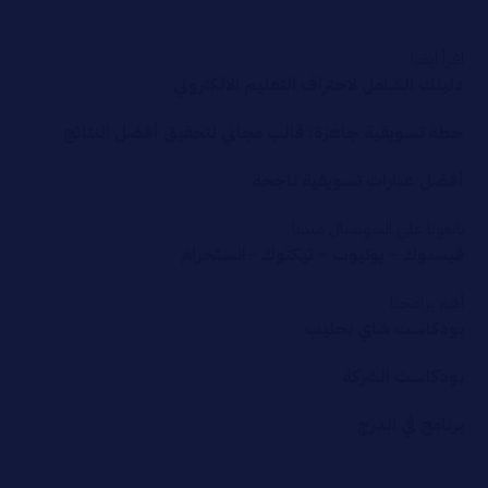
اقرأ ايضا
دليلك الشامل لاحتراف التعليم الالكتروني
خطة تسويقية جاهزة: قالب مجاني لتحقيق أفضل النتائج
أفضل عبارات تسويقية ناجحة
تابعونا علي السوشيال ميديا
فيسبوك
–
يوتيوب
–
تيكتوك
–
انستجرام
أهم برامجنا
بودكاست شاي بحليب
بودكاست الشركة
برنامج في الدرج