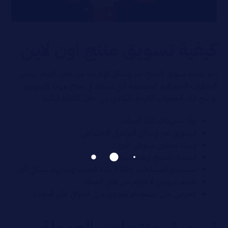
كيفية تسويق منتج اون لاين
تتم عملية تسويق المنتج عبر وسائل الإنترنت من خلال القيام ببعض
الخطوات الاحترافية المضمونة التي تساعد في نجاح مهمة التسويق،
نوضح تلك الخطوات اللازمة بالكامل من خلال النقاط التالية:
أولًا استهداف فئة العملاء.
التسويق عبر وسائل التواصل الاجتماعي.
إنشاء محتوى تسويقي قوي.
التوعية بالمنتج وخصائصه.
استخدام المسابقات دائمًا لزيادة العملاء وجذبهم بشكلٍ أكبر.
تقديم عروض لا تقاوم من قِبل العملاء.
الحرص على استخدام محتوى مرئي احترافي عالي الجودة.