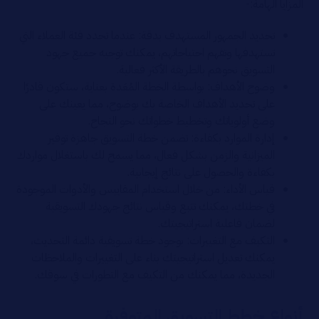
المزايا الهامة:-
تحديد الجمهور المستهدف بدقة: عندما تحدد فئة العملاء التي
تستهدفها وتفهم احتياجاتهم، يمكنك توجيه جميع جهود
التسويق نحوهم بالطريقة الأكثر فعالية.
وضوح الأهداف: بواسطة الخطة المُعَدة بعناية، ستكون قادرًا
على تحديد الأهداف الخاصة بك بوضوح، مما يعينك على
وضع أولوياتك وتخطيط خطواتك نحو النجاح.
إدارة الموارد بكفاءة: تضمن خطة التسويق جاهزة توفير
الميزانية والزمن بشكل فعال، مما يسمح لك باستغلال مواردك
بكفاءة والحصول على نتائج إيجابية.
قياس الأداء: من خلال استخدام المقاييس والأدوات الموجودة
في خطتك، يمكنك تتبع وقياس نتائج جهودك التسويقية
لضمان فاعلية استراتيجيتك.
التكيف مع التغييرات: بوجود خطة تسويقية دائمة التحديث،
يمكنك تعديل استراتيجيتك بناء على التغييرات والملاحظات
الجديدة، مما يمكنك من التكيف مع التطورات في سوقك.
أنواع خطط التسويق المتوفرة