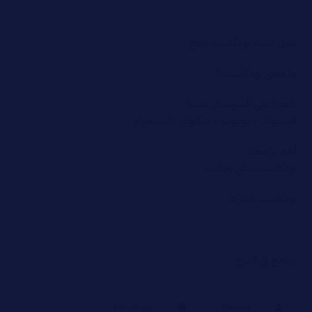
دليل انشاء بودكاست ناجح
ما معني بودكاست ؟
تابعونا علي السوشيال ميديا
فيسبوك
–
يوتيوب
–
تيكتوك
–
انستجرام
أهم برامجنا
بودكاست شاي بحليب
بودكاست الشركة
برنامج في الدرج
Basma .
يونيو ٢٥, ٢٠٢٤