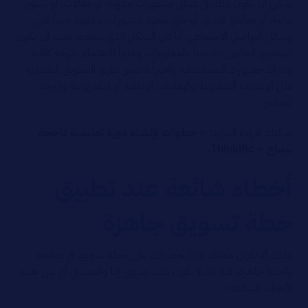
يمكن أن يكون ذلك في شكل منشورات مدونة، أو مقالات، أو رسوم
بيانية، أو مقاطع فيديو، أو حتى مجرد منشورات مكتوبة جيداً على
وسائل التواصل الاجتماعي، أياً كان الشكل الذي يتخذه، يجب أن يكون
المحتوى الخاص بك غنياً بالمعلومات ومثيراً للاهتمام بدرجة كافية
لإشراك جمهورك المستهدف، وأخيراً لا تنسى طرق التسويق التقليدية
مثل الإعلانات المطبوعة والإعلانات الإذاعية أو التلفزيونية والبريد
المباشر.
يمكنك قراءة المزيد:
١٠ خطوات لإنشاء دورة تعليمية ناجحة
بنجاح – Thinkific.
أخطاء شائعة عند تطبيق
خطة تسويق جاهزة
عليك ألا تكون متفائلًا كثيرًا بحصولك على خطة تسويق في صفحة
واحدة جاهزة، لأنه قد لا تكون ذات جدوى إذا وقعت في أي من هذه
الأخطاء الشائعة:-