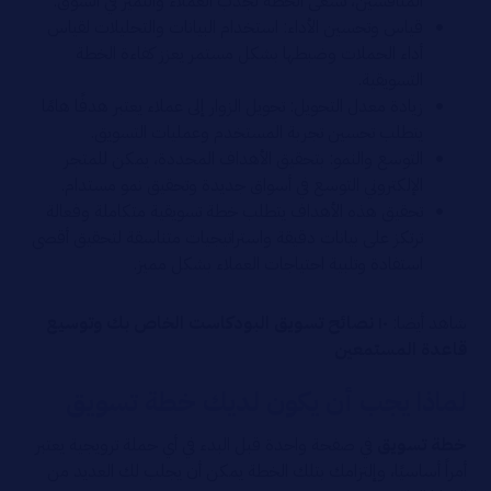
المنافسين، تسعى الخطة لجذب العملاء والتميز في السوق.
قياس وتحسين الأداء: استخدام البيانات والتحليلات لقياس
أداء الحملات وضبطها بشكل مستمر يعزز كفاءة الخطة
التسويقية.
زيادة معدل التحويل: تحويل الزوار إلى عملاء يعتبر هدفًا هامًا
يتطلب تحسين تجربة المستخدم وعمليات التسويق.
التوسع والنمو: بتحقيق الأهداف المحددة، يمكن للمتجر
الإلكتروني التوسع في أسواق جديدة وتحقيق نمو مستدام.
تحقيق هذه الأهداف يتطلب خطة تسويقية متكاملة وفعالة
ترتكز على بيانات دقيقة واستراتيجيات متناسقة لتحقيق أقصى
استفادة وتلبية احتياجات العملاء بشكل مميز.
شاهد أيضا:
١٠ نصائح تسويق البودكاست الخاص بك وتوسيع
قاعدة المستمعين
لماذا يجب أن يكون لديك خطة تسويق
خطة تسويق
في صفحة واحدة قبل البدء في أي حملة ترويجية يعتبر
أمراً أساسيًا، وإلتزامك بتلك الخطة يمكن أن يجلب لك العديد من