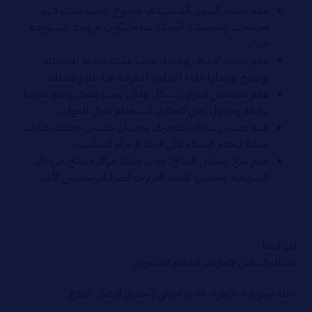
عدم تحديد السوق المستهدف بوضوح: يجب عليك فهم
احتياجات وتفضيلات العملاء بدقة لتكون جهودك التسويقية
فعالة.
عدم تحديد أهداف واقعية: يجب عليك تحديد أهدافك
بوضوح وجعلها قابلة للقياس لمعرفة نجاحك وفشلك.
عدم تخصيص الموارد بشكل فعال: يجب عليك وضع ميزانية
دقيقة وجدول زمني لتحقيق استخدام فعال للموارد.
عدم تضمين نداءات للتحرك: يجب أن تتضمن خطتك عبارات
جذابة لتحفيز العملاء على اتخاذ الإجراء المناسب.
عدم تتبع وتحليل النتائج: يجب عليك مراقبة نتائج جهودك
التسويقية وتحليلها لاتخاذ القرارات الصائبة وتحسين الأداء.
اقرأ ايضا
دليلك الشامل لاحتراف التعليم الالكتروني
خطة تسويقية جاهزة: قالب مجاني لتحقيق أفضل النتائج