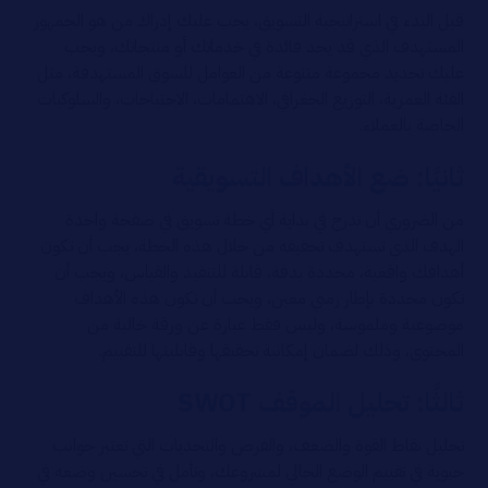
قبل البدء في استراتيجية التسويق، يجب عليك إدراك من هو الجمهور
المستهدف الذي قد يجد فائدة في خدماتك أو منتجاتك، ويجب
عليك تحديد مجموعة متنوعة من العوامل للسوق المستهدفة، مثل
الفئة العمرية، التوزيع الجغرافي، الاهتمامات، الاحتياجات، والسلوكيات
الخاصة بالعملاء.
ثانيًا: ضع الأهداف التسويقية
من الضروري أن تدرج في بداية أي خطة تسويق في صفحة واحدة
الهدف الذي تستهدف تحقيقه من خلال هذه الخطة، يجب أن تكون
أهدافك واقعية، محددة بدقة، قابلة للتنفيذ والقياس، ويجب أن
تكون محددة بإطار زمني معين، ويجب أن تكون هذه الأهداف
موضوعية وملموسة، وليس فقط عبارة عن ورقة خالية من
المحتوى، وذلك لضمان إمكانية تحقيقها وقابليتها للتقييم.
ثالثًا: تحليل الموقف SWOT
تحليل نقاط القوة والضعف، والفرص والتحديات التي تعتبر جوانب
حيوية في تقييم الوضع الحالي لمشروعك، وتأمل في تحسين وضعه في