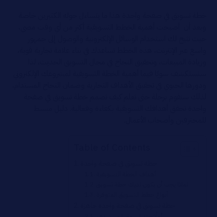
خطة تسويق في صفحة واحدة هذا ما يتساءل حوله الكثيرين خاصة
وبعد أن أصبحت أهمية الخطط التسويقية أكثر من أي وقت مضى،
حيث تتيح لك استخدام الوسائل الإلكترونية والوصول إلى جمهور
واسع عبر الإنترنت، هذه الخطط تساعدك في بناء علامة تجارية قوية،
وزيادة المبيعات، وتحقيق النجاح في مجال التسويق الحديث، لذا
سنستكشف سويًا فيما أهمية الخطة التسويقية لمشروعك الإلكتروني
ودورها الحيوي في تحقيق الأهداف التجارية وضمان النجاح المستدام،
لذلك سنقوم برحلة حتى تعلم كيف تصمم خطة تسويق في صفحة
واحدة تحقق أهدافك التسويقية بكفاءة وفعالية. دليل مبسط
للمحترفين وأصحاب الأعمال.
Table of Contents
خطة تسويق في صفحة واحدة
أهداف الخطة التسويقية
لماذا يجب أن يكون لديك خطة تسويق
أنواع خطط التسويق المتوفرة
خطة تسويق في صفحة واحدة جاهزة
أولًا:حدد السوق المستهدف