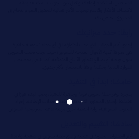
المستقبل، استخدم إبداعك وتنقل بين الجوانب المختلفة بدقة
لاكتشاف الأفكار والاستراتيجيات الأكثر فعالية لتحقيق النمو والنجاح في
المشروع الخاص بك.
رابعًا: حدد ميزانيتك
إحدى أهم الجوانب التي يجب احتواؤها في أي خطة تسويقية جاهزة
هي معرفة كمية الأموال المتاحة للتسويق؛ حيث يجب تجنب التسويق
بدون توجيه أو بمبالغ تتجاوز الأرباح المتوقعة، كما ينبغي تخصيص
الموارد المالية بحكمة وفقاً للاستثمار الأكثر جدوى.
خامسًا: ابدأ في التنفيذ
بمجرد توفر خطة تسويق قوية وجاهزة للتنفيذ، يجب البدء فورًا في
تنفيذها بإطلاق المحتوى التسويقي، تنفيذ الحملات الإعلانية، إجراء
البحوث التسويقية، وأية أنشطة أخرى مهمة تدعم استراتيجية التسويق.
سادسًا: التقييم والتعديل
آخر الخطوات الحيوية في عملية وضع خطة تسويق في صفحة واحدة