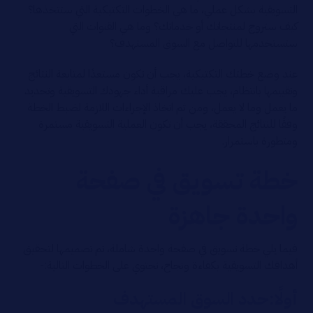
التسويقية بشكل عملي، ما هي الخطوات التكتيكية التي ستتخذها؟
كيف ستروج لمنتجاتك أو خدماتك؟ وما هي القنوات التي
ستستخدمها للتواصل مع السوق المستهدف؟
عند وضع خطتك التكتيكية، يجب أن تكون مستعدًا لمتابعة النتائج
وتقييمها بانتظام، يجب عليك مراقبة أداء جهودك التسويقية وتحديد
ما يعمل وما لا يعمل، ومن ثم اتخاذ الإجراءات اللازمة لضبط الخطة
وفقًا للنتائج المحققة، يجب أن تكون العملية التسويقية مستمرة
ومتطورة باستمرار.
خطة تسويق في صفحة
واحدة جاهزة
فيما يلي خطة تسويق في صفحة واحدة شاملة، تم تصميمها لتحقيق
أهدافك التسويقية بكفاءة ونجاح، تحتوي على الخطوات التالية:-
أولًا:حدد السوق المستهدف