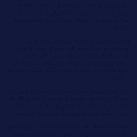
جهود التسويق الخاصة بك؟ هل تهدف إلى زيادة الوعي بالعلامة
التجارية، أو جذب زيارات إلى موقعك على الويب، أو جذب عملاء
جدد؟ بعد تحديد هذه الأهداف، يمكنك البدء في وضع استراتيجية
لتحقيقها.
إحدى العناصر الرئيسية في خطة التسويق هي تحديد السوق
المستهدف، من هم الأشخاص الذين ترغب في الوصول إليهم من
خلال رسائلك التسويقية؟ ما هي احتياجاتهم ورغباتهم؟ ما هي
السمات الديموغرافية لهذه الجماهير المستهدفة؟ بعد التعرف على
الجمهور المستهدف، يمكنك وضع مزيج تسويقي مناسب يستهدفهم
بشكل فعال.
المزيج التسويقي يشمل جميع العناصر التي ستستخدمها للوصول إلى
السوق المستهدف، مثل المنتجات أو الخدمات التي تقدمها، والأسعار،
وقنوات التوزيع المختلفة، وأنشطة الترويج، لذلك يجب دراسة كل
عنصر من عناصر المزيج التسويقي بدقة لضمان نجاح الإستراتيجية.
بمجرد تحديد الأهداف والسوق المستهدف، يمكنك الشروع في وضع
خطة تكتيكية تفصيلية، في هذه الخطوة، ستحدد كيفية تنفيذ خطتك