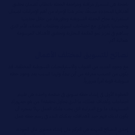
ناجحة هي استمرار مراقبة ومراجعة الخطة بانتظام، لضمان تحقيق
أهدافها المحددة مسبقًا، يعتبر هذا الإجراء من أهم الإجراءات لضمان
استمرارية نجاح الحملة التسويقية وتطورها، من خلال تحديثها
وتحسينها بالتوازي مع احتياجات السوق وتطلعات العملاء، الأمر الذي
يساهم في تعزيز نمو العلامة التجارية وتحقيق الأهداف المرسومة
بفعالية أكبر.
نصائح للتسويق لمختلف الأعمال
مع وجود العديد من القنوات والاستراتيجيات التسويقية المختلفة، قد
يكون من الصعب معرفة من أين تبدأ، ولهذا السبب يعد وجود خطة
تسويقية قوية أمراً ضرورياً.
الخطوة الأولى في إنشاء خطة تسويق في صفحة واحدة هي تقييم
احتياجات وأهداف عملك، ما الذي تحاول تحقيقه؟ من هو جمهورك
المستهدف ما نوع الميزانية التي يجب عليك العمل بها؟ بمجرد أن
يكون لديك فهم جيد لأهدافك، يمكنك البدء في رسم خطة عمل.
إحدى النصائح المهمة هي التركيز على إنشاء محتوى عالي الجودة،