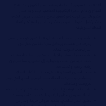
أهداف خطة تسويق في صفحة واحدة لمتجر الكتروني تعد مفتاح
النجاح في عالم التجارة الإلكترونية المتقدم، حيث توجه مسار
مشروعك على الويب نحو تحقيق النجاح واستغلال الفرص المتاحة
بشكل كامل، دعونا نستعرض بشكل جذاب وواضح أهم أهداف
الخطة التسويقية:-
زيادة الوعي بالعلامة التجارية: الهدف الرئيسي هو جعل الجمهور
يتعرف على علامتك ويتعامل معها بثقة من خلال تبني
استراتيجيات تسويقية فعالة.
زيادة حجم المبيعات والإيرادات: تحقيق مبيعات ناجحة يتطلب
جذب مزيد من العملاء وتحويلهم إلى مشترين، مما يسهم في
زيادة الربحية والاستدامة.
جذب الجمهور المستهدف: بفهم جيد لسلوكيات العملاء
واحتياجاتهم، تستهدف الخطة جذب الجمهور المثالي الذي يهتم
بعروضك ومنتجاتك.
بناء علاقات قوية مع العملاء: عناية خاصة بتقديم تجربة مميزة
للعملاء تسهم في تحقيق الولاء وبناء علاقات دائمة ومثمرة.
تحقيق التميز التنافسي: بتقديم عروض فريدة وتميز عن