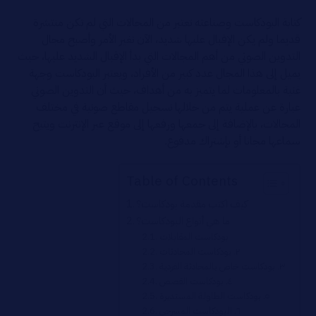
كتابة البودكاست وصناعته تعتبر من المجالات التي لم تكن منتشرة
قديما ولم يكن الإقبال عليها شديد، الآن تغير الأمر وأصبح مجال
التدوين الصوتي من أهم المجالات التي بدأ الإقبال الشديد عليها، حيث
يميل إلى هذا المجال عدد كبير من الأفراد، ويعتبر البودكاست وجهة
غنية بالمعلومات لما يتميز به من أهداف، حيث أن التدوين الصوتي
عبارة عن عملية يتم من خلالها تسجيل مقاطع صوتية في مختلف
المجالات، بالإضافة إلى جمعها ورفعها إلى موقع عبر الإنترنت ويتيح
سماعها مجانا أو بإشتراك مدفوع.
Table of Contents
كيف اكتب مقدمة بودكاست؟
ما هي أنواع البودكاست؟
بودكاست المقابلات
٢. بودكاست المحادثات
٣. بودكاست خاص بالمحادثة الفردية
٤. بودكاست القصص
٥. بودكاست الطاولة المستديرة
٦. البودكاست المسرحي