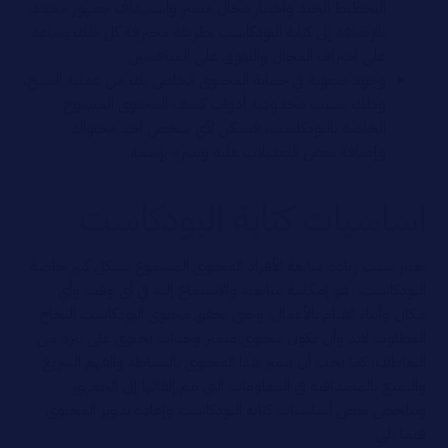
التخطيط الجيد واختيار مجال متميز واستهداف جمهور محدد،
بالإضافة إلى كتابة البودكاست بطريقة محترفة كل ذلك يساعد
على احتراف المجال والتفوق على المنافسين.
وجود صعوبة في حماية المحتوى الخاص بك من عملية النسخ،
وذلك بسبب محدودية أدوات كشف المحتوى المنسوخ
الخاصة بالبودكاست، فيمكن لأي شخص أخذ محتواك
وإضافة بعض التعديلات عليه ونشره بإسمة.
اساسيات كتابة البودكاست
يعتبر سبب زيادة متابعة الأفراد المحتوى المسموع بشكل كبير خاصةً
البودكاست، هو إمكانية متابعته والاستماع إليه في أي وقت وأي
مكان وأثناء القيام بالأعمال، وحتى يحقق محتوى البودكاست النجاح
المطلوب لابد وأن يكون محتوى متميز وجذاب يحتوي على نبرة من
التعاطف، كما يجب أن يتميز هذا المحتوى بالبساطة والفهم السريع
والتمتع بالمصداقية في المعلومات التي يتم إلقائها إلى الجمهور
وتتلخص بعض أساسيات كتابة البودكاست وإعادة تدوير المحتوى
فيما يلي: