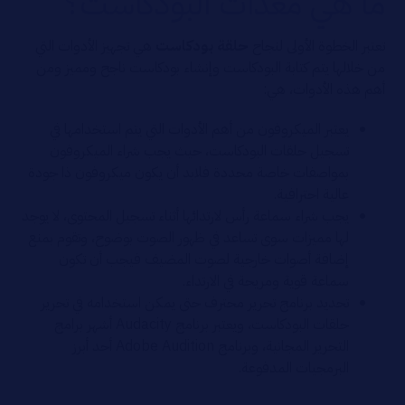
ما هي معدات البودكاست؟
تعتبر الخطوة الأولى لنجاح
حلقة بودكاست
هي تجهيز الأدوات التي
من خلالها يتم كتابة البودكاست وإنشاء بودكاست ناجح ومميز ومن
أهم هذه الأدوات، هي:
يعتبر الميكروفون من أهم الأدوات التي يتم استخدامها في
تسجيل حلقات البودكاست، حيث يجب شراء الميكروفون
بمواصفات خاصة محددة فلابد أن يكون ميكروفون ذا جودة
عالية احترافية.
يجب شراء سماعة رأس لارتدائها أثناء تسجيل المحتوى، لا يوجد
لها مميزات سوى تساعد في ظهور الصوت بوضوح، وتقوم بمنع
إضافة أصوات خارجية لصوت المضيف فيجب أن تكون
سماعة قوية ومريحة في الارتداء.
تحديد برنامج تحرير محترف حتى يمكن استخدامه في تحرير
حلقات البودكاست، ويعتبر برنامج Audacity أشهر برامج
التحرير المجانية، وبرنامج Adobe Audition أحد أبرز
البرمجيات المدفوعة.