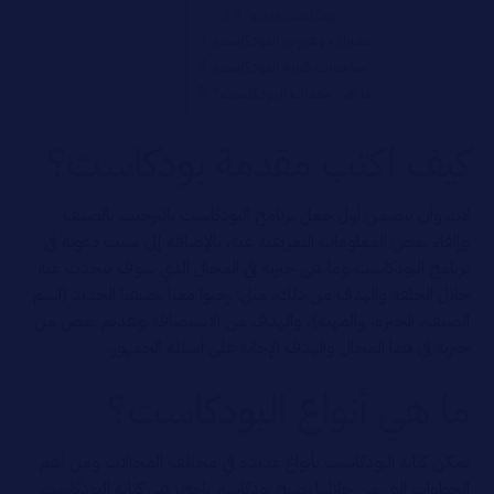
٧. بودكاست فيديو
مميزات وعيوب البودكاست
اساسيات كتابة البودكاست
ما هي معدات البودكاست؟
كيف اكتب مقدمة بودكاست؟
لابد وأن يتضمن أول جمل برنامج البودكاست بالترحيب بالضيف
وإلقاء بعض المعلومات التعريفية عنه، بالإضافة إلى سبب دعوته في
برنامج البودكاست وما هى خبرته في المجال الذي سوف يتحدث عنه
خلال الحلقة والهدف من ذلك، مثل: رحبوا معنا بضيفنا الجديد (اسم
الضيف، الخبرة، والمهنة)، والهدف من الاستضافة وتقديم بعض من
خبرته في هذا المجال والهدف الإجابة على أسئلة الجمهور.
ما هي أنواع البودكاست؟
يمكن كتابة البودكاست بأنواع عديدة في مختلف المجالات ومن أهم
الخطوات التي من خلالها تصبح بودكاستر ناجح، هي كتابة البودكاست