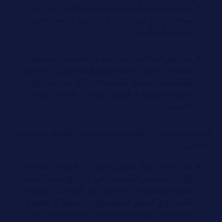
من أهم مميزات البودكاست هو اختيار المجال الذي تريد
سماعه أو الذي تريد إنشاءه إذا كنت تريد أن تصبح مدون
صوتي في البودكاست.
من خلال البودكاست تتم العديد من العمليات التسويقية
لمنتجات، وخدمات متعلقة بموضع يتم الحديث عنه داخل
البودكاست لجمهورك المستهدف، والذي يعتبر من أنجح
الخطط التسويقية في الترويج للمنتجات والخدمات وزيادة
المبيعات.
وتتلخص سلبيات كتابة البودكاست وطرحه على الجمهور المستهدف،
فيما يلي:
يعتبر احتراف مجال التدوين الصوتي من المجالات المتميزة
بإقبال العديد من الأشخاص عليها، ولكن في وجود المنافسة
الصعبة والشديدة بين مبتدئين مجال البودكاست والشركات
المحترفة في التدوين الصوتي، ينتج عنه صعوبة في التفوق في
هذا المجال دون مواجهة التحديات والعقبات، ولكن مع