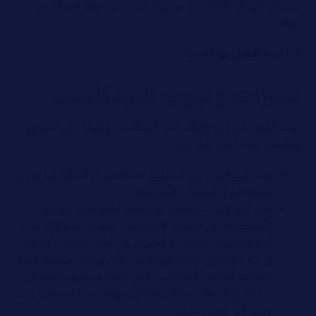
مضيفان يقومان بالنقاش في موضوع معين تدور حلقة البودكاست
حوله.
أقرأ ايضا:
افضل بودكاست
مميزات وعيوب البودكاست
يوجد العديد من مزايا وفوائد كتابة البودكاست وطرحه على الجمهور
وتتلخص هذه المزايا فيما يلي:
يعتبر البودكاست من المشاريع المنخفضة في التكلفة كما يمكن
استخدامه في العمليات التسويقية.
يعتبر البودكاست بمختلف موضوعاته ملائم لعدد كبير من
الأشخاص الذين يهتمون بالبودكاست بمختلف بمجالاته، حيث
أن البودكاست يتفاعل مع الجمهور من خلال الصوت بالإضافة
إلى أنه يتيح تنزيل برنامج البودكاست على الهاتف، وسماع جميع
الحلقات الخاصة بالبودكاست الذي تتابعه باستمرار، كما يمكن
سماعه في أي وقت وإعادة مقاطع صوتية معينة لسماعها عدة
مرات فهو يتميز بالحرية.