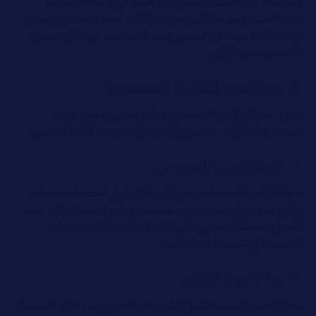
تعتبر كتابة البودكاست القصصي من أفضل أنواع الكتابة الخاصة
بالبودكاست، ويتم هذا النوع من خلال كتابة قصة ذات مغزى ومعنى
وذات فائده تعود على الجمهور ويتم طرحها عليه من خلال مضيق
واحد يقوم بدور الراوي.
٥. بودكاست الطاولة المستديرة
يتكون هذا النوع من ٣ مضيفين أو أكثر يجلسون حول طاولة
مستديرة الشكل، ويتناقشون في موضوع معين ذو أهمية للجمهور.
٦. البودكاست المسرحي
يتم كتابة البودكاست المسرحي على شكل أدوار شخصيات مختلفة
ولكل منها جمل معينة وصوت مختلف، ويقوم المضيف بإلقاء هذه
الجمل المختلفة للجمهور على شكل قصة ومراعاة تغيير نبرات
الصوت لكل شخصية داخل القصة.
٧. بودكاست فيديو
يتم كتابة البودكاست الفيديو وطرحه على الجمهور من خلال مضيف أو