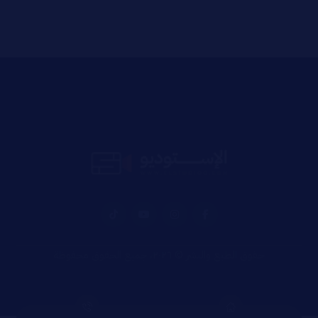
حقوق الطبع والنشر © ٢٠٢٦، جميع الحقوق محفوظة