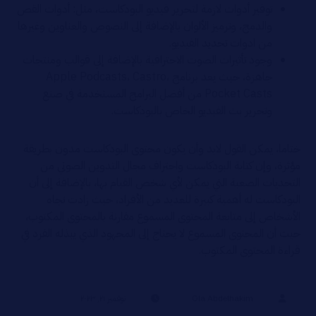
توفير أدوات لازمة لتحرير فيديو البودكاست، مثل: أدوات القص
والدمج، وترميز الألوان بالإضافة إلى النصوص والعناوين وغيرها
من ادوات تحديد الفيديو.
وجود تأثيرات الصوت الاحترافية بالإضافة إلي قوالب ومنتجات
جاهزة، حيث يعد برنامج Apple Podcasts، Castro،
Pocket Casts من أفضل البرامج المستخدمة في صنع
وتحرير بث الفيديو الخاص بالبودكاست.
ختاما، يمكن القول لابد وأن يكون محتوى البودكاست مدون بطريقة
مؤثرة، وإن كتابة البودكاست واحتراف مجال التدوين الصوتي من
التحديات الصعبة التي يمكن لأي شخص القيام بها، بالإضافة إلى أن
البودكاست له أهمية كبيرة للعديد من الأفراد، حيث زادت تجاه
الأشخاص إلى متابعة المحتوى المسموع مقارنة بالمحتوى المكتوب،
حيث أن المحتوى المسموع لا يحتاج إلى المجهود الذي يبذله الفرد في
قراءة المحتوى المكتوب.
Ola Abdelhakim
نوفمبر ٢١, ٢٠٢٣