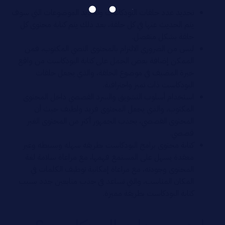
تحديد عدد حلقات البودكاست وتحديد الموضوعات التي سوف
يتم الحديث عنها في كل حلقة، بعد ذلك يتم كتابة محتوى كل
حلقة بشكل منفصل.
ليس من الضروري الالتزام بالمحتوى النصي المكتوب، فمن
الممكن إضافة بعض الجمل على كتابة البودكاست من واقع
خبرة المضيف في موضوع الحلقة، والذي يجعل حلقات
البودكاست ذات تميز واحترافية.
استخدام أسلوب التشويق والسرد القصصي داخل المحتوى
المكتوب، والذي يجعل المحتوى فريد ولطيف حيث أن
المحتوى القصصي، يجذب الجمهور أكثر من المحتوى الغير
قصصي.
كتابة محتوى برامج البودكاست بطريقه سهله وبسيطه وغير
معقدة يسهل على المستمع فهمها، مع مراعاة سلامة لغة
المحتوى وجودته، مع مراعاة إمكانية توظيف الكلمات في
المكان المناسب، والتي تساعد في جذب متابعين جدد بسبب
كتابة البودكاست بطريقة مميزة.