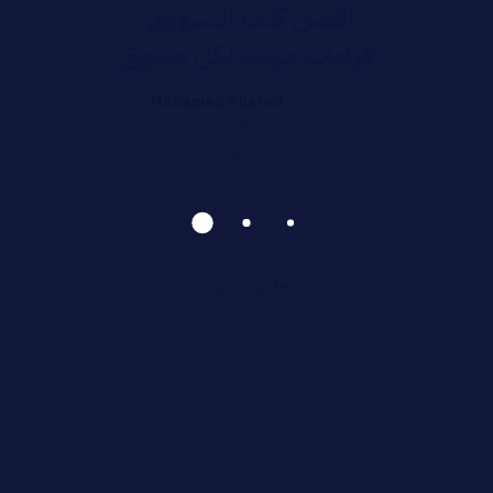
افضل كتب التسويق:
قراءات مهمة لكل مسوق
Mohamed Khaled
يونيو ٢٦, ٢٠٢٤
قراءة افضل كتب التسويق تساعد المسوق
على صقل مهاراته والاستفادة بالكثير من
المعلومات التي تساعده في مجال التسويق
الإلكتروني حينما ...
قراءة المزيد