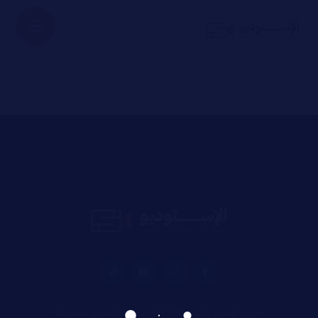
حقوق الطبع والنشر © ٢٠٢٦، جميع الحقوق محفوظة